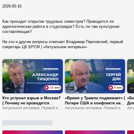
2026-05-16
Как проходит открытие трудовых семестров? Проводится ли
идеологическая работа в студотрядах? Есть ли там культурная
составляющая?
На эти и другие вопросы отвечает Владимир Павловский, первый
секретарь ЦК БРСМ | «Актуальное интервью»
10 мин
9 мин
16+
16+
16
Кто устроил взрыв в Москве?
«Время у Трампа поджимает» |
«Бо
| Почему не проводятся
Потери США в конфликте на
Для
выборы в Украине? |
Актуальное интервью. Первый информационный
Ближнем Востоке | Европа
Актуальное интервью. Первый информационный
от 
Зеленского хотят сместить с
станет регионом третьего
про
поста президента?
мира?