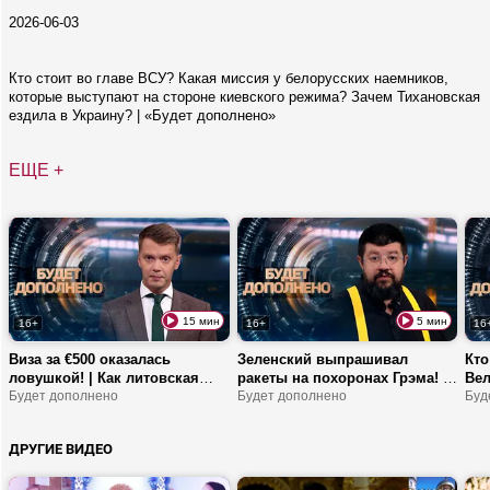
2026-06-03
Кто стоит во главе ВСУ? Какая миссия у белорусских наемников,
которые выступают на стороне киевского режима? Зачем Тихановская
ездила в Украину? | «Будет дополнено»
ЕЩЕ +
15 мин
5 мин
16+
16+
16
Виза за €500 оказалась
Зеленский выпрашивал
Кто
ловушкой! | Как литовская
ракеты на похоронах Грэма! |
Вел
организация искала
Будет дополнено
Почему никто не жаждет
Будет дополнено
нов
Буд
«подпольщиков» в Беларуси?
мира? | Итоги встречи Трампа
изм
| Кто ответит за 115
и Зеленского
Бер
ДРУГИЕ ВИДЕО
пострадавших?