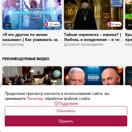
12 мин
9 мин
16+
16+
16
«Я его другом по жизни
Тайная переписка – измена? |
Кры
называю» | Как ухаживать за
Любовь и вожделение – в чем
при
трактором? | Тракторист –
Белорусочка
разница? | Что такое
Духовное пробуждение
пер
Бел
женская профессия?
ревность?
сор
сла
РЕКОМЕНДУЕМЫЕ ВИДЕО
Продолжая просмотр контента и использование сайта, вы
2 мин
47 мин
16+
16+
16
принимаете
Политику
обработки файлов cookie
Подробнее
Лукашенко: Мы умеем делать
Бабурин: Все мои прогнозы
ИИ 
абсолютно все, что сегодня
сбывались! | Какие
Что
Отклонить
необходимо Алжиру!
договоренности между
Марков. Ничего личного
СВО
Объ
Путиным и Трампом? |
зап
Принять
Почему операция США в
Иране провалилась?