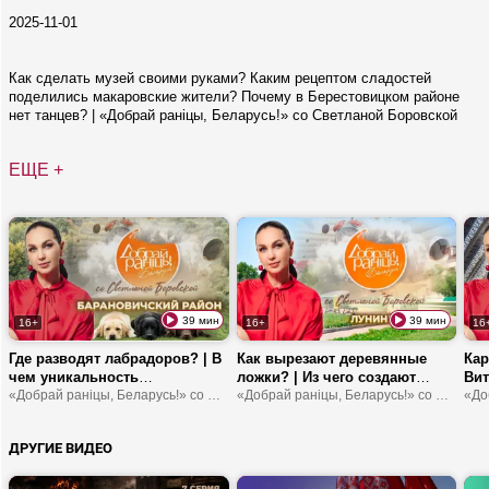
2025-11-01
Как сделать музей своими руками? Каким рецептом сладостей
поделились макаровские жители? Почему в Берестовицком районе
нет танцев? | «Добрай раніцы, Беларусь!» со Светланой Боровской
ЕЩЕ +
39 мин
39 мин
16+
16+
16
Где разводят лабрадоров? | В
Как вырезают деревянные
Кар
чем уникальность
ложки? | Из чего создают
Вит
Павлюковой жирандоли? | Как
«Добрай раніцы, Беларусь!» со Светланой Боровской
тротуарную плитку? |
«Добрай раніцы, Беларусь!» со Светланой Боровской
вст
действует на прихожан
Мероприятия для детей от
баз
органная музыка?
МЧС
соч
ДРУГИЕ ВИДЕО