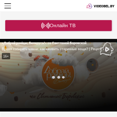
VIDEOBEL.BY
Онлайн ТВ
«Добрай раніцы, Беларусь!» со Светланой Боровской
Время собирать камни: как оживить старинные вещи? | Рецепт хрустящего хвороста | Какие песни исполняют ветераны труда? | Берестовицкий район
16+