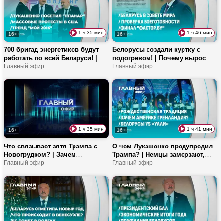
1 ч 35 мин
1 ч 46 мин
16+
16+
700 бригад энергетиков будут
Белорусы создали куртку с
работать по всей Беларуси! |
подогревом! | Почему вырос
Ретровечеринки в сельском
Главный эфир
спрос на такси зимой? |
Главный эфир
Доме культуры | Почему в
История музыкального шоу
квартирах похолодало?
«Фактор.BY»
1 ч 35 мин
1 ч 41 мин
16+
16+
Что связывает зятя Трампа с
О чем Лукашенко предупредил
Новогрудком? | Зачем
Трампа? | Немцы замерзают,
европейцы едут в Беларусь? |
Главный эфир
пока Мерц играет в теннис! |
Главный эфир
Как будет охраняться граница в
Фиолетовый хлеб и не только:
2026-м?
новинки пищепрома!