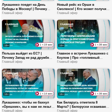
Лукашенко поедет на День
Новый рейс из Орши в
Победы в Москву! | Почему
Смоленск! | Кто может получить
«Фактор.BY.Дети» бьет все
Главный эфир
медобразование бесплатно? |
Главный эфир
рекорды? | Как работает
Где ставят памятники
белорусская ПВО?
бандеровским пособникам?
1 ч 19 мин
1 ч 38 мин
16+
16+
Польша выйдет из ЕС? |
Главное о встрече Лукашенко с
Почему Запад не рад дружбе
Коулом | Про «топливный
Беларуси и КНДР? | Европе
Главный эфир
туризм» литовцев, войну в
Главный эфир
нужна российская нефть?
Иране и 2-ю попытку ЭКО |
Налог на домашнего питомца:
что нужно знать?
1 ч 14 мин
1 ч 38 мин
16+
16+
Лукашенко: чтобы не бахнул
Как Беларусь отметила 8
«Орешник», вы к нам не лезьте!
Марта? | Белоруски осваивают
| Зеленский угрожает Орбану
Главный эфир
«мужские» профессии? |
Главный эфир