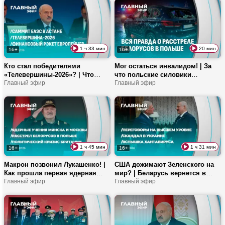
регистрировать домашних
участке можно получить
питомцев?
штраф?
1 ч 33 мин
20 мин
16+
16+
Кто стал победителями
Мог остаться инвалидом! | За
«Телевершины-2026»? | Что
что польские силовики
обсуждали на саммите ЕАЭС? |
Главный эфир
обстреляли машину белоруса? |
Главный эфир
Беспилотник залетел в
Эксклюзивные кадры
Румынию – кто виноват?
1 ч 45 мин
1 ч 31 мин
16+
16+
Макрон позвонил Лукашенко! |
США дожимают Зеленского на
Как прошла первая ядерная
мир? | Беларусь вернется в
тренировка Беларуси и России?
Главный эфир
мировой спорт? | Куда
Главный эфир
| Откровения обстрелянного
отправиться в отпуск летом
белоруса в Польше!
2026-го?