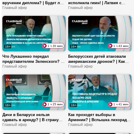
вручении диплома? | Будет ли
исполнила гимн! | Латвия с
новый набор на программу
Главный эфир
Украиной собирают БПЛА у
Главный эфир
Пекина и БГУ? | Где будут
наших границ? | Как попасть на
работать выпускники?
проект «Спорт для всех»?
1 ч 30 мин
1 ч 43 мин
16+
16+
Что Лукашенко передал
Белорусских детей атаковали
представителям Зеленского? |
американским дроном? | Как
Какие мосты появятся в
Главный эфир
проходит главный экстрим-
Главный эфир
Беларуси? | Чем запомнился
фестиваль страны? | «Поезд
XIII Форум регионов Беларуси и
Памяти» прибыл в Брест
России?
1 ч 25 мин
1 ч 41 мин
16+
16+
Дачи в Беларуси нельзя
Как проходят выборы в
сдавать в аренду? | В страну
Армении? | Вспышка лихорадки
возвращают 159 исторических
Главный эфир
Эбола: что происходит в
Главный эфир
ценностей! | Зачем
Африке? | За какие растения на