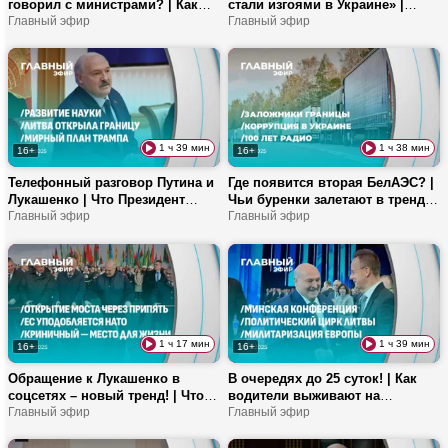
говорил с министрами? | Как
стали изгоями в Украине» |
убрать зависимость от
Главный эфир
Белорусские тракторы на полях
Главный эфир
гаджетов? | Кто в Беларуси
Мьянмы! | Как будет проходить
выращивает фундук?
ВНС?
1 ч 39 мин
1 ч 38 мин
16+
16+
Телефонный разговор Путина и
Где появится вторая БелАЭС? |
Лукашенко | Что Президент
Чьи буренки залетают в тренды
пожелал новому директору
Главный эфир
TikTok? | Прибалтику накрыли
Главный эфир
МТЗ? | Лучшие советы против
блэкауты!
осенней хандры!
1 ч 17 мин
1 ч 39 мин
16+
16+
Обращение к Лукашенко в
В очередях до 25 суток! | Как
соцсетях – новый тренд! | Что
водители выживают на
изменилось для белорусов с
Главный эфир
границе? | Что такое деревня
Главный эфир
ноября? | Как киевский режим
будущего? | Почему белоруски
давит на православных?
идут в пилоты?