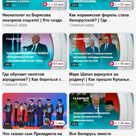
1 ч 16 мин
1 ч 29 мин
16+
16+
Неонатолог из Борисова
Как норвежская форель стала
покорила соцсети! | Кто создал
белорусской? | Где
миграционный кризис в
Главный эфир
предпочитают отдыхать
Главный эфир
Испании? | Итоги большой
белорусы? | Как люди
командировки Лукашенко на
повлияли на гнездование чаек?
Юго-Запад
54 мин
1 ч 46 мин
16+
16+
Где обучают пилотов
Марк Шагал вернулся на
агродронов? | Как бороться с
родину! | Как прошло Купалье в
выгоранием на работе? |
Главный эфир
Александрии? | Какие льготы
Главный эфир
Возвращение Шагала на
дает целевое обучение?
Родину!
7 мин
1 ч 39 мин
16+
16+
Что сказал сын Президента на
Вся Беларусь вместе