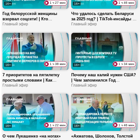
1 ч 27 мин
1 ч 46 мин
16+
16+
Год белорусской женщины
Что удалось сделать Беларуси
взорвал соцсети! | Кто
за 2025 год? | TikTok-инсайды с
следующий после Венесуэлы? |
Главный эфир
Новогоднего бала | Насколько
Главный эфир
Насколько вырастут доходы
выросли доходы белорусов? |
белорусов в 2026-м?
Идеи для подарков
1 ч 38 мин
1 ч 34 мин
16+
16+
7 приоритетов на пятилетку
Почему наш калий нужен США?
простыми словами | Как
| Чем запомнился Год
встретили Лукашенко в Питере?
Главный эфир
благоустройства? | У
Главный эфир
| Чем удивляет выставка «Моя
европейцев нет денег на
Беларусь»? | В какую сумму
Рождество?
обойдется новогодняя елка?
1 ч 22 мин
1 ч 46 мин
16+
16+
О чем Лукашенко «на ногах»
«Ахматова, Шолохов, Толстой