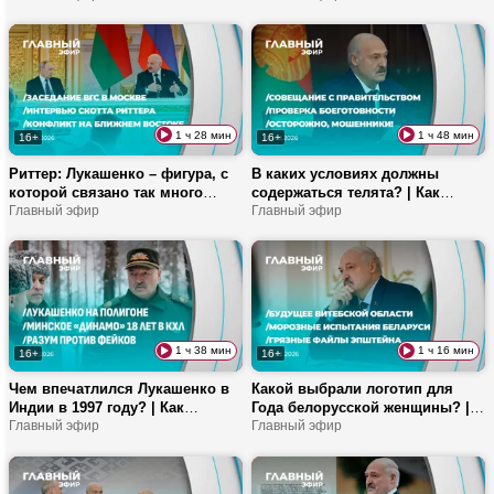
расправой! | Почему в Беларуси
Ужасающие методы похудения
трудно получить права?
подростков
1 ч 28 мин
1 ч 48 мин
16+
16+
Риттер: Лукашенко – фигура, с
В каких условиях должны
которой связано так много
содержаться телята? | Как
надежд! | Украина шантажирует
Главный эфир
изменилась подготовка
Главный эфир
Венгрию? | Мотивы военной
спецназа в 2026-м? | Чего хотят
операции против Ирана
мужчины на 23 февраля?
1 ч 38 мин
1 ч 16 мин
16+
16+
Чем впечатлился Лукашенко в
Какой выбрали логотип для
Индии в 1997 году? | Как
Года белорусской женщины? |
заработать в соцсетях? |
Главный эфир
Чем славятся Калинковичи? |
Главный эфир
Беларусь и Индия будут
Новые подробности дела
снимать кино? | Хоккейная
Эпштейна
«Динамомания»