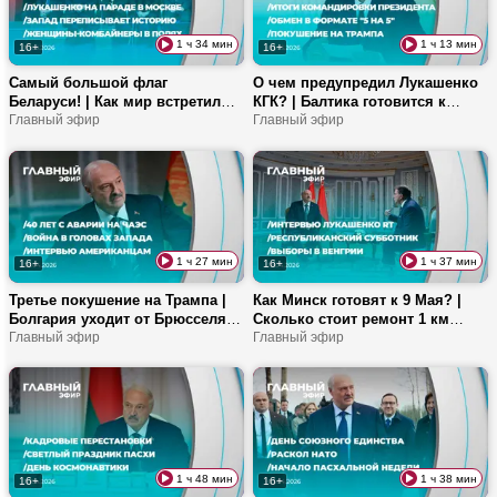
1 ч 34 мин
1 ч 13 мин
16+
16+
Самый большой флаг
О чем предупредил Лукашенко
Беларуси! | Как мир встретил
КГК? | Балтика готовится к
День Победы? | Коснется ли
Главный эфир
энергетическому кризису? |
Главный эфир
нашей страны глобальный рост
Сколько раз покушались на
цен? | Как выглядят женские
президентов США?
комбайны?
1 ч 27 мин
1 ч 37 мин
16+
16+
Третье покушение на Трампа |
Как Минск готовят к 9 Мая? |
Болгария уходит от Брюсселя?
Сколько стоит ремонт 1 км
| Новая жизнь для юга
Главный эфир
дороги? | Какая прививка
Главный эфир
Гомельщины
может спасти аллергиков?
1 ч 48 мин
1 ч 38 мин
16+
16+