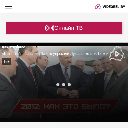
VIDEOBEL.BY
Онлайн ТВ
Как это было
«Вот я тебя нашел!» | За что упрекали Лукашенко в 2012-м и почему Путин не поехал на саммит в США?
16+