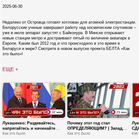
2025-06-30
Недалеко от Островца готовят котлован для атомной электростанции.
Белорусские ученые завершают работу над космическим спутником –
уже в июле аппарат запустят с Байконура. В Минске открывают
новые станции метро и достраивают пятый по величине аквапарк в
Европе. Каким был 2012 год и что происходило в это время в
Беларуси и мире? Смотрите в новом выпуске проекта БЕЛТА «Как
это было»!
ЕЩЕ +
32 мин
23 мин
16+
16+
16
Лукашенко: Раздевайтесь,
Почему этот год стал
Лук
напрягайтесь и начинайте
ОПРЕДЕЛЯЮЩИМ? | Запад,
СДА
РАБОТАТЬ! | Теракт, кризис и
Как это было
военные учения и новый
Как это было
Вос
Как
малиновый чай | 2011
гимн! | КАК ЭТО БЫЛО: 2002