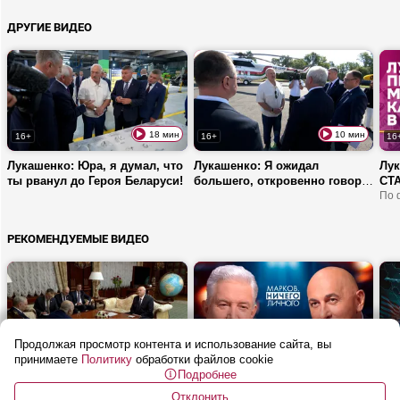
ДРУГИЕ ВИДЕО
18 мин
10 мин
16+
16+
16
Лукашенко: Юра, я думал, что
Лукашенко: Я ожидал
Лук
ты рванул до Героя Беларуси!
большего, откровенно говоря!
СТА
| Брест
Ко
По 
вку
РЕКОМЕНДУЕМЫЕ ВИДЕО
Продолжая просмотр контента и использование сайта, вы
2 мин
47 мин
16+
16+
16
принимаете
Политику
обработки файлов cookie
Подробнее
Лукашенко: Мы умеем делать
Бабурин: Все мои прогнозы
ИИ 
абсолютно все, что сегодня
сбывались! | Какие
Что
Отклонить