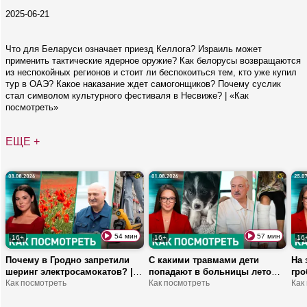
2025-06-21
Что для Беларуси означает приезд Келлога? Израиль может
применить тактические ядерное оружие? Как белорусы возвращаются
из неспокойных регионов и стоит ли беспокоиться тем, кто уже купил
тур в ОАЭ? Какое наказание ждет самогонщиков? Почему суслик
стал символом культурного фестиваля в Несвиже? | «Как
посмотреть»
ЕЩЕ +
54 мин
57 мин
16+
16+
16
Почему в Гродно запретили
С какими травмами дети
На 
шеринг электросамокатов? | В
попадают в больницы летом?
гро
Беларуси мак и конопля под
Как посмотреть
| История со щенками в
Как посмотреть
зас
Как
контролем? | Как ощущается
Борисове – что известно? |
Как
восхождение на гору?
Франция и Испания не
гр