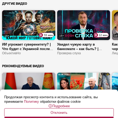
ДРУГИЕ ВИДЕО
справляются с лесными
пожарами?
55 мин
12 мин
16+
16+
16
ИИ угрожает суверенитету? |
Увидел чужую карту в
Как
Что будет с Украиной после
банкомате – как быть? |
чер
СВО? | Почему Испанию
ОбъективНо
Аферисты прикидываются
Проверка слуха
нра
Лиц
заполонили мигранты?
добрыми соседями! | Как
кон
мошенники используют
исп
РЕКОМЕНДУЕМЫЕ ВИДЕО
работу на удаленке в своих
целях?
Продолжая просмотр контента и использование сайта, вы
26 мин
54 мин
16+
16+
16
принимаете
Политику
обработки файлов cookie
Подробнее
Лукашенко: Прекратите
Почему в Гродно запретили
От 
БАЛОВАТЬСЯ! | Совещание по
шеринг электросамокатов? | В
в Б
Отклонить
ТОРГОВЛЕ: цены, автолавки и
Беларуси мак и конопля под
Как посмотреть
зак
Мет