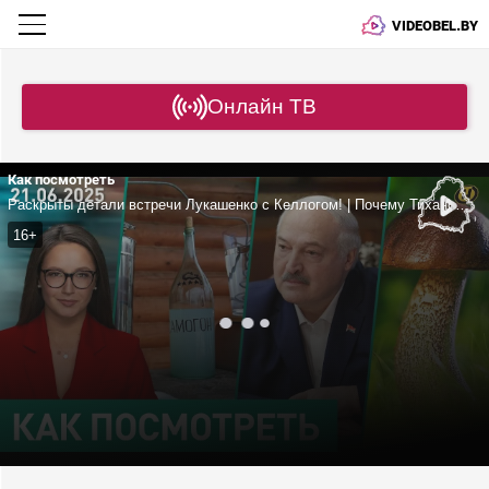
VIDEOBEL.BY
Онлайн ТВ
Как посмотреть
Раскрыты детали встречи Лукашенко с Келлогом! | Почему Тихановский помилован? | Суслик – символ фестиваля в Несвиже | «Грибная лихорадка» в Беларуси
16+