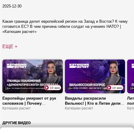
2025-12-30
Какая граница делит европейский регион на Запад и Восток? К чему
готовится ЕС? В чем причина гибели солдат на учениях НАТО? |
«Катюшин расчет»
ЕЩЕ +
10 мин
10 мин
16+
16+
16
Европейцы умирают от рук
Вандалы раскрасили
Лит
силовиков | Почему
Вильнюс! | Кто в Литве делит
пол
полицейское насилие –
Катюшин расчет
Вiльню? | Почему в
Катюшин расчет
ока
Кат
системная проблема
провокации обвиняют
Сув
демократии? | Вопиющие
белорусские спецслужбы?
уяз
ДРУГИЕ ВИДЕО
примеры жестокости