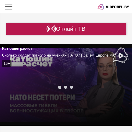
VIDEOBEL.BY
Онлайн ТВ
Катюшин расчет
Сколько солдат погибло на учениях НАТО? | Зачем Европе милитаризация? | Чего добивается Запад?
16+