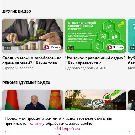
НАТО закрыты для всех?
Трампа? | Чем мигранты
пак
помогают Беларуси?
про
ДРУГИЕ ВИДЕО
Бе
15 мин
38 мин
16+
16+
16
Сколько можно заработать на
Что такое правильный отдых?
Куб
сдаче овощей? | Какие товары
| Как справиться с
бат
по кредиту станут доступнее?
Сфера интересов
нейроусталостью? | ЛФК
Здорово здоровым быть!
изм
Меж
| Куда активнее вкладываются
после перелома ключицы
спо
инвесторы?
сп
РЕКОМЕНДУЕМЫЕ ВИДЕО
Продолжая просмотр контента и использование сайта, вы
26 мин
26 мин
16+
16+
16
принимаете
Политику
обработки файлов cookie
Подробнее
Лукашенко: Прекратите
Белорусская деревня снова в
ЛУ
БАЛОВАТЬСЯ! | Совещание по
моде! | Почему сюда
ПРИ