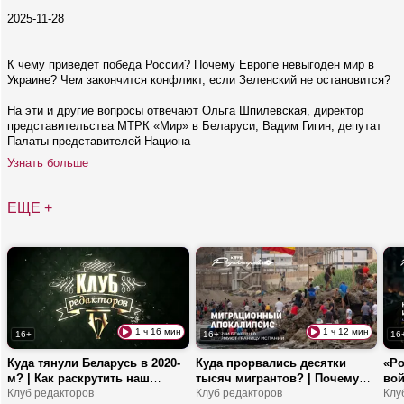
2025-11-28
К чему приведет победа России? Почему Европе невыгоден мир в
Украине? Чем закончится конфликт, если Зеленский не остановится?
На эти и другие вопросы отвечают Ольга Шпилевская, директор
представительства МТРК «Мир» в Беларуси; Вадим Гигин, депутат
Палаты представителей Национа
Узнать больше
ЕЩЕ +
1 ч 16 мин
1 ч 12 мин
16+
16+
16
Куда тянули Беларусь в 2020-
Куда прорвались десятки
«Ро
м? | Как раскрутить наш
тысяч мигрантов? | Почему
вой
легпром в соцсетях? | Двери
Клуб редакторов
обвиняют администрацию
Клуб редакторов
гла
Клу