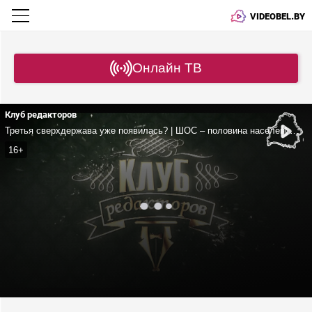
VIDEOBEL.BY
Онлайн ТВ
Клуб редакторов
Третья сверхдержава уже появилась? | ШОС – половина населения планеты! | Что фон дер Ляйен забыла «под забором» Беларуси?
16+