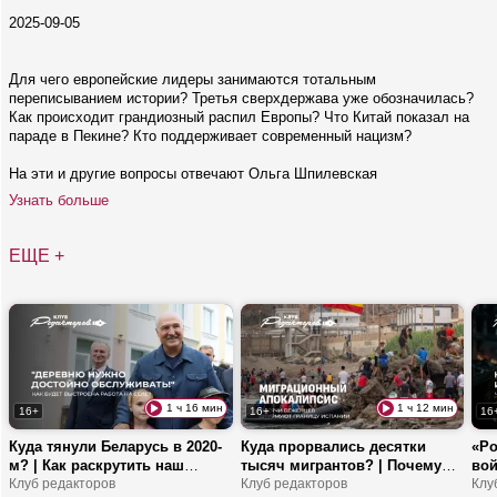
2025-09-05
Для чего европейские лидеры занимаются тотальным
переписыванием истории? Третья сверхдержава уже обозначилась?
Как происходит грандиозный распил Европы? Что Китай показал на
параде в Пекине? Кто поддерживает современный нацизм?
На эти и другие вопросы отвечают Ольга Шпилевская
Узнать больше
ЕЩЕ +
1 ч 16 мин
1 ч 12 мин
16+
16+
16
Куда тянули Беларусь в 2020-
Куда прорвались десятки
«Ро
м? | Как раскрутить наш
тысяч мигрантов? | Почему
вой
легпром в соцсетях? | Двери
Клуб редакторов
обвиняют администрацию
Клуб редакторов
гла
Клу