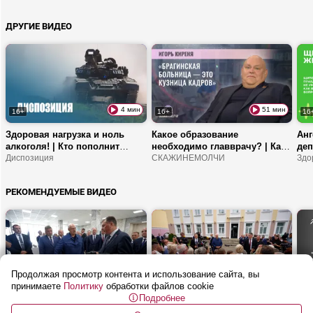
НАТО закрыты для всех?
Трампа? | Чем мигранты
пак
помогают Беларуси?
про
ДРУГИЕ ВИДЕО
Бе
4 мин
51 мин
16+
16+
16
Здоровая нагрузка и ноль
Какое образование
Анг
алкоголя! | Кто пополнит
необходимо главврачу? | Как
деп
армейские ряды? | Над чем
Диспозиция
работают передвижные
СКАЖИНЕМОЛЧИ
щит
Здо
смеются беглые?
ФАПы? | Про заболевания от
йод
аварии на ЧАЭС
зав
РЕКОМЕНДУЕМЫЕ ВИДЕО
кр
Продолжая просмотр контента и использование сайта, вы
10 мин
13 мин
16+
16+
16
принимаете
Политику
обработки файлов cookie
Подробнее
Лукашенко: АБС ты уже
Лукашенко: Белорусам нужно
Куд
делаешь? | Вилейка
НЕ СПАТЬ! Нужно шевелиться!
м? 