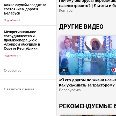
Почему белорусы пересажив
Какие службы следят за
на электроавто? | Льготы и 
состоянием дорог в
для молодых специалистов |
Контуры
Беларуси
Поляки нападают на мигрант
Подробнее
>
ДРУГИЕ ВИДЕО
Межрегиональное
сотрудничество и
промкооперацию с
Алжиром обсудили в
Совете Республики
Подробнее
>
О сервисе
16+
«Я его другом по жизни назы
Как ухаживать за трактором? 
Связаться с нами
Тракторист – женская профе
Белорусочка
РЕКОМЕНДУЕМЫЕ 