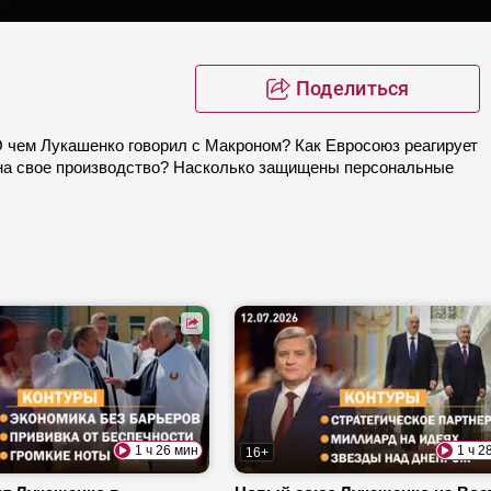
Поделиться
О чем Лукашенко говорил с Макроном? Как Евросоюз реагирует
 на свое производство? Насколько защищены персональные
1 ч 26 мин
1 ч 2
16+