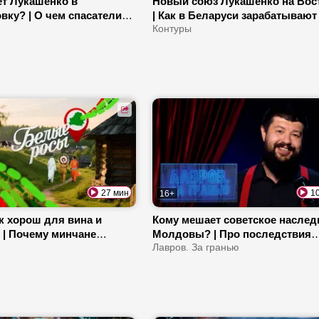
ет Лукашенко в
Новый союз Лукашенко на Вос
вку? | О чем спасатели
| Как в Беларуси зарабатывают
дают белорусов? | Зачем
творчестве? | Почему НАТО
Контуры
йагросервисы?
продолжает спонсировать Укр
27 мин
1
16+
 хорош для вина и
Кому мешает советское наслед
 | Почему минчане
Молдовы? | Про последствия
в деревню? | Какой сорт
ы
пожаров во Франции | Зачем
Лавров. За гранью
самый сладкий?
Зеленский приезжал к Трампу?