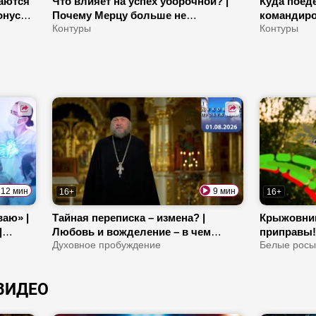
аются
Что влияет на успех уборочной? |
Куда поед
бонусы
Почему Мерцу больше не
командиро
доверяют? | За что белорусы любят
Контуры
предупреж
Контуры
ов!
«Першы Нацыянальны гандлёвы
стране ра
дом»?
12 мин
9 мин
16+
16+
ваю» |
Тайная переписка – измена? |
Крыжовник
|
Любовь и вожделение – в чем
приправы!
ссия?
разница? | Что такое ревность?
Духовное пробуждение
переехали 
Белые рос
клубники 
ВИДЕО