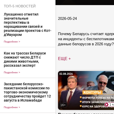
ТОП-5 НОВОСТЕЙ
Лукашенко отметил
2026-05-24
значительные
перспективы в
наращивании связей и
реализации проектов с Кот-
Почему Беларусь считает ядер
д'Ивуаром
на инциденты с беспилотникам
Подробнее
>
данные белорусов в 2026 году?
Как на трассах Беларуси
снижают число ДТП с
ЕЩЕ +
дикими животными,
рассказал эксперт
Подробнее
>
Заседание белорусско-
пакистанской комиссии по
торгово-экономическому
сотрудничеству пройдет 12
августа в Исламабаде
1 ч
16+
Подробнее
>