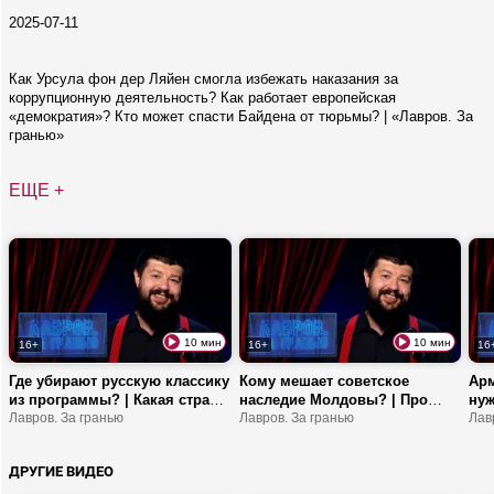
2025-07-11
Как Урсула фон дер Ляйен смогла избежать наказания за
коррупционную деятельность? Как работает европейская
«демократия»? Кто может спасти Байдена от тюрьмы? | «Лавров. За
гранью»
ЕЩЕ +
10 мин
10 мин
16+
16+
16
Где убирают русскую классику
Кому мешает советское
Арм
из программы? | Какая страна
наследие Молдовы? | Про
нуж
призывает девушек в армию?
Лавров. За гранью
последствия пожаров во
Лавров. За гранью
Ста
Лав
| Зачем Эстония влезает в
Франции | Зачем Зеленский
Но
долги?
приезжал к Трампу?
ДРУГИЕ ВИДЕО