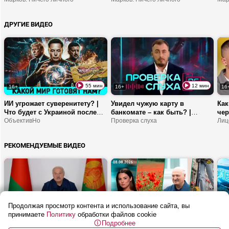
Путиным и Трампом? |
заплатить за Росликова? |
ОИ-
Почему операция США в
Прибалтика готовится к
буд
ДРУГИЕ ВИДЕО
Иране провалилась?
войне?
СШ
55 мин
12 мин
16+
16+
16
ИИ угрожает суверенитету? |
Увидел чужую карту в
Как
Что будет с Украиной после
банкомате – как быть? |
чер
СВО? | Почему Испанию
ОбъективНо
Аферисты прикидываются
Проверка слуха
нра
Лиц
заполонили мигранты?
добрыми соседями! | Как
кон
мошенники используют
исп
РЕКОМЕНДУЕМЫЕ ВИДЕО
работу на удаленке в своих
целях?
Продолжая просмотр контента и использование сайта, вы
26 мин
54 мин
16+
16+
16
принимаете
Политику
обработки файлов cookie
Подробнее
Лукашенко: Прекратите
Почему в Гродно запретили
От 