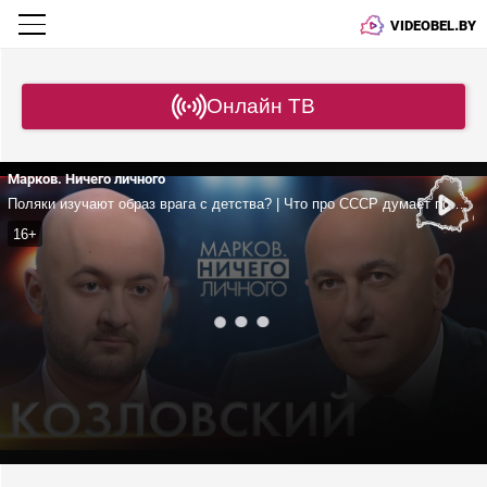
VIDEOBEL.BY
Онлайн ТВ
Марков. Ничего личного
Поляки изучают образ врага с детства? | Что про СССР думает поколение Z? | TikTok нужен госорганам?
16+