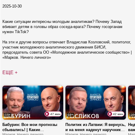
2025-10-30
Какие ситуации интересны молодым аналитикам? Почему Запад
вбивает детям в головы образ соседа-врага? Почему госорганам
нужен TikTok?
На эти и другие вопросы отвечает Владислав Козловский, политолог,
участник молодежного аналитического движения БИСИ,
председатель совета ОО «Молодежное аналитическое сообщество» |
«Марков. Ничего личного»
ЕЩЕ +
47 мин
42 мин
16+
16+
16
Бабурин: Все мои прогнозы
Политик из Латвии: Я вернусь,
Нед
сбывались! | Какие
и на меня наденут наручники |
важ
договоренности между
Марков. Ничего личного
Сколько страна хотела
Марков. Ничего личного
фла
Мар