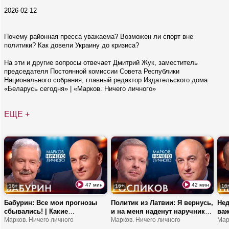
2026-02-12
Почему районная пресса уважаема? Возможен ли спорт вне
политики? Как довели Украину до кризиса?
На эти и другие вопросы отвечает Дмитрий Жук, заместитель
председателя Постоянной комиссии Совета Республики
Национального собрания, главный редактор Издательского дома
«Беларусь сегодня» | «Марков. Ничего личного»
ЕЩЕ +
47 мин
42 мин
16+
16+
16
Бабурин: Все мои прогнозы
Политик из Латвии: Я вернусь,
Нед
сбывались! | Какие
и на меня наденут наручники |
важ
договоренности между
Марков. Ничего личного
Сколько страна хотела
Марков. Ничего личного
фла
Мар
Путиным и Трампом? |
заплатить за Росликова? |
ОИ-