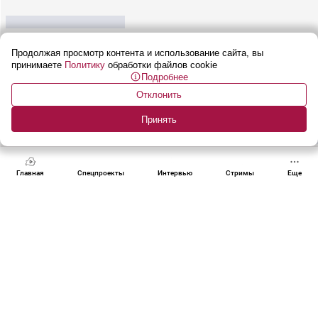
Почему операция США в
Прибалтика готовится к
буд
Иране провалилась?
войне?
СШ
Продолжая просмотр контента и использование сайта, вы
принимаете
Политику
обработки файлов cookie
Подробнее
Отклонить
Принять
Еще
Главная
Спецпроекты
Интервью
Стримы