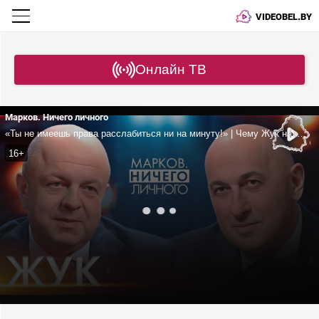
VIDEOBEL.BY
Онлайн ТВ
Марков. Ничего личного
«Ты не имеешь права расслабиться ни на минуту!» | Чему Жук научился у Лукашенко? | ИИ не работает на Беларусь?
16+