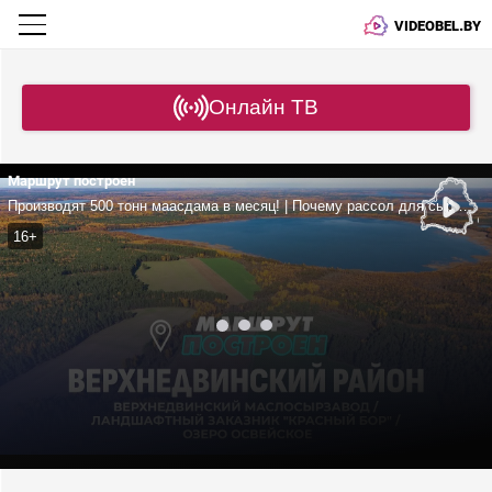
VIDEOBEL.BY
Онлайн ТВ
Маршрут построен
Производят 500 тонн маасдама в месяц! | Почему рассол для сыра не меняют годами? | Джип-сафари, мастер-класс по стрельбе и озеро Освейское
16+