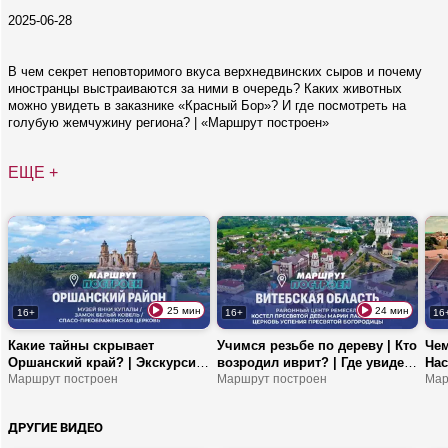
2025-06-28
В чем секрет неповторимого вкуса верхнедвинских сыров и почему
иностранцы выстраиваются за ними в очередь? Каких животных
можно увидеть в заказнике «Красный Бор»? И где посмотреть на
голубую жемчужину региона? | «Маршрут построен»
ЕЩЕ +
25 мин
24 мин
16+
16+
16
Какие тайны скрывает
Учимся резьбе по дереву | Кто
Чем
Оршанский край? | Экскурсия
возродил иврит? | Где увидеть
Нас
по даче Купалы! | Где
Маршрут построен
костел Наисвятейшей Девы
Маршрут построен
пре
Мар
находится источник,
Марии Ласковой?
цен
исполняющий желания?
XVI
ДРУГИЕ ВИДЕО