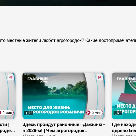
то местные жители любят агрогородок? Какие достопримечатель
4 мин
5 мин
16+
16+
ти |
Здесь пройдут районные «Дажынкі»
Где наход
ороде?
в 2026-м! | Чем агрогородок
дерево Бе