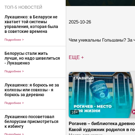
ТОП-5 НОВОСТЕЙ
Лукашенко: в Беларуси не
2025-10-26
хватает той системы
управления, которая была
в советские времена
Чем уникальны Гольшаны? За ч
Подробнее
>
Белорусы стали жить
ЕЩЕ +
лучше, но надо шевелиться
- Лукашенко
Подробнее
>
Лукашенко: я борюсь не за
колхозы или совхозы - я
борюсь за деревню
Подробнее
>
16+
Лукашенко посоветовал
белорусам присмотреться
Рогачев – библиотека древнос
к избингу
Какой художник родился в г
Подробнее
>