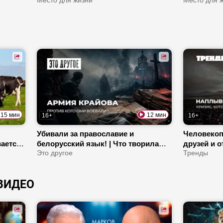
Рованичи хорош для жизни? | Что
Место для жизни
«Новае жы
Место для 
известно о бригаде «Разгром»?
выпускник
искусств?
15 мин
12 мин
16+
16+
Убивали за православие и
Человекоп
вается
белорусский язык! | Что творила
друзей и 
? |
Армия Крайова в Беларуси? |
Это другое
использует
Тренды
Почему аковцев называют
Коммунизм
«проклятыми солдатами»?
в ЕС?
ВИДЕО