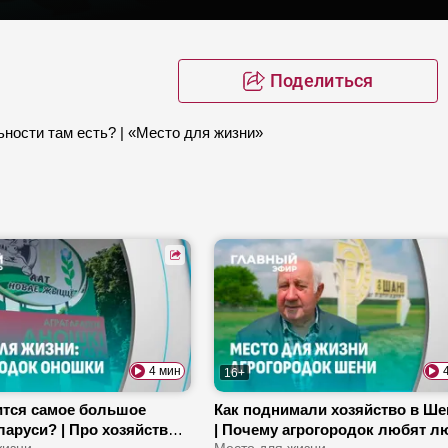
Поделиться
ности там есть? | «Место для жизни»
4 мин
16+
ится самое большое
Как поднимали хозяйство в Ш
ларуси? | Про хозяйство
| Почему агрогородок любят 