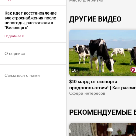
| Какие условия созданы для
Место для жизни
жизни?
Как идет восстановление
ДРУГИЕ ВИДЕО
электроснабжения после
непогоды, рассказали в
"Белэнерго"
Подробнее
>
О сервисе
16+
Связаться с нами
$10 млрд от экспорта
продовольствия! | Как разви
рекламный рынок в Беларуси
Сфера интересов
Про модернизацию АПК
РЕКОМЕНДУЕМЫЕ 