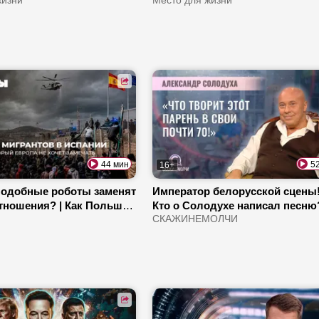
ццё» | Чем знамениты
жизни
| Сколько объектов построено 
Место для жизни
и детской школы
лет?
44 мин
5
16+
одобные роботы заменят
Император белорусской сцены!
отношения? | Как Польша
Кто о Солодухе написал песню?
 украинских мигрантов? |
Как артист поборол алкоголиз
СКАЖИНЕМОЛЧИ
 набирает популярность