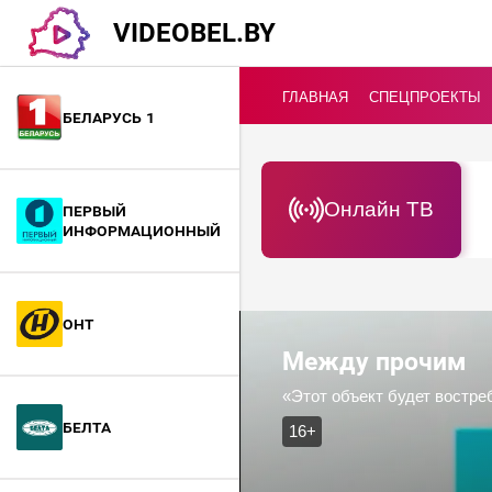
VIDEOBEL.BY
ГЛАВНАЯ
СПЕЦПРОЕКТЫ
Беларусь 1
Онлайн ТВ
Первый
информационный
ОНТ
Между прочим
«Этот объект будет востре
БелТА
16+