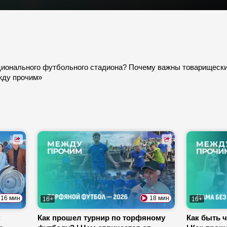
ионального футбольного стадиона? Почему важны товарищески
ежду прочим»
16 мин
18 мин
16+
16+
к
Как прошел турнир по торфяному
Как быть 