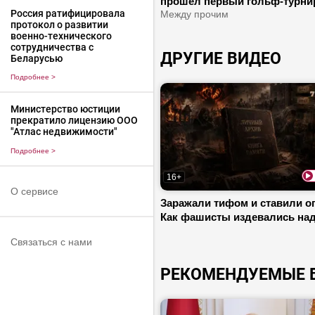
прошел первый гольф-турни
Россия ратифицировала
«Белавиа»? | Про особенност
Между прочим
протокол о развитии
спорта, международное
военно-технического
сотрудничество и иностранн
сотрудничества с
ДРУГИЕ ВИДЕО
гостей
Беларусью
Подробнее
>
Министерство юстиции
прекратило лицензию ООО
"Атлас недвижимости"
Подробнее
>
16+
О сервисе
Заражали тифом и ставили о
Как фашисты издевались на
пленниками? | Что пережили
Связаться с нами
Докшицы за время ВОВ?
РЕКОМЕНДУЕМЫЕ 