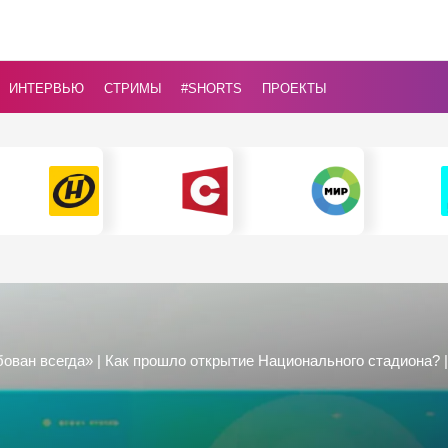
ИНТЕРВЬЮ
СТРИМЫ
#Shorts
ПРОЕКТЫ
бован всегда» | Как прошло открытие Национального стадиона? 