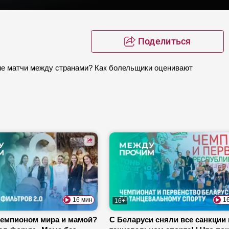
Поделиться
е матчи между странами? Как болельщики оценивают
16 мин
1
16+
чемпионом мира и мамой?
С Беларуси сняли все санкции 