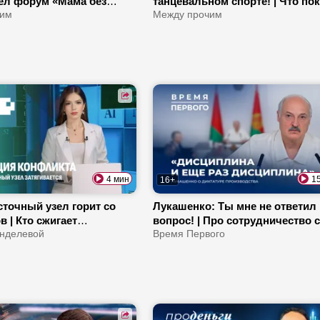
шел форум «Мама без
танцевальном спорте! | Что по
.0»? | Какая она –
чим
наш чемпионат? | Почему люд
Между прочим
ая мама?
выбирают танцы?
4 мин
1
16+
точный узел горит со
Лукашенко: Ты мне не ответил
в | Кто сжигает
вопрос! | Про сотрудничество 
 в Ормузском проливе?
нделевой
США и подарок от «Савушкина»
Время Первого
рамп пойдет на выборы?
Как послу из Ливии пригодилс
белорусский диплом?