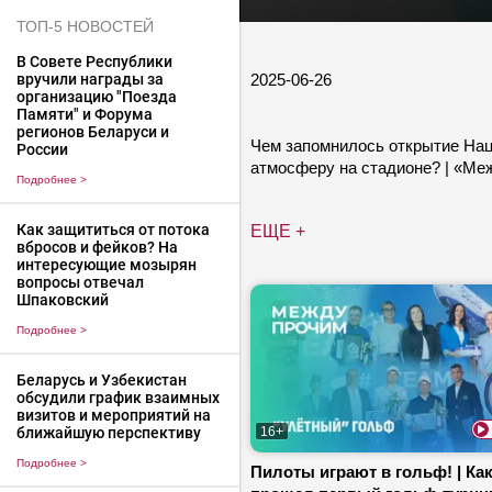
ТОП-5 НОВОСТЕЙ
В Совете Республики
2025-06-26
вручили награды за
организацию "Поезда
Памяти" и Форума
регионов Беларуси и
Чем запомнилось открытие Нац
России
атмосферу на стадионе? | «М
Подробнее
>
Как защититься от потока
ЕЩЕ +
вбросов и фейков? На
интересующие мозырян
вопросы отвечал
Шпаковский
Подробнее
>
Беларусь и Узбекистан
обсудили график взаимных
визитов и мероприятий на
ближайшую перспективу
16+
Подробнее
>
Пилоты играют в гольф! | Ка