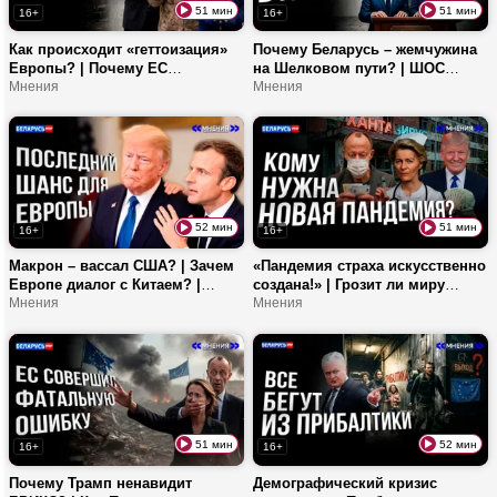
51 мин
51 мин
16+
16+
Как происходит «геттоизация»
Почему Беларусь – жемчужина
Европы? | Почему ЕС
на Шелковом пути? | ШОС
высылает мигрантов обратно? |
Мнения
обгоняет Запад? | В чем
Мнения
Мерц купил себе должность?
феномен Шанхайской
организации сотрудничества?
52 мин
51 мин
16+
16+
Макрон – вассал США? | Зачем
«Пандемия страха искусственно
Европе диалог с Китаем? |
создана!» | Грозит ли миру
Почему «Большая семерка»
Мнения
новый локдаун? | Вся правда о
Мнения
потеряла влияние?
хантавирусе!
51 мин
52 мин
16+
16+
Почему Трамп ненавидит
Демографический кризис