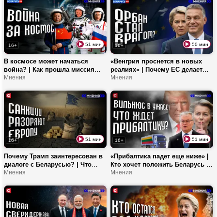
51 мин
50 мин
16+
16+
В космосе может начаться
«Венгрия проснется в новых
война? | Как прошла миссия
реалиях» | Почему ЕС делает
«Артемида-2»? | Сможет ли
Мнения
ставку на Мадьяра? | Грязная
Мнения
Китай обогнать США с лунной
роль Киева в венгерских
программой?
выборах
51 мин
51 мин
16+
16+
Почему Трамп заинтересован в
«Прибалтика падет еще ниже» |
диалоге с Беларусью? | Что
Кто хочет положить Беларусь к
происходит на мировом рынке
Мнения
ногам Трампа? | Какую
Мнения
удобрений? | Орбан подвергся
колониальную политику ведет
хейту Брюсселя
ЕС?