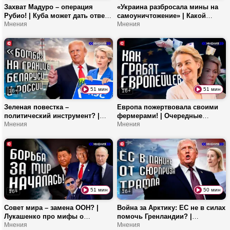
Захват Мадуро – операция
«Украина разбросала мины на
Рубио! | Куба может дать ответ
самоуничтожение» | Какой
США? | Какие страны станут
Мнения
стиль у западного врага? | ЕС
Мнения
следующими?
больше не привлекает
мигрантов?
51 мин
51 мин
16+
16+
Зеленая повестка –
Европа пожертвовала своими
политический инструмент? |
фермерами! | Очередные
США будут строить АЭС в
Мнения
коррупционные схемы Урсулы |
Мнения
Польше! | Сколько платят за
Что получила Прибалтика от
электричество в Литве? |
ЕС?
Европа движется к атому?
51 мин
50 мин
16+
16+
Совет мира – замена ООН? |
Война за Арктику: ЕС не в силах
Лукашенко про мифы о
помочь Гренландии? |
денежном взносе | Европа уже
Мнения
Ликвидация НАТО не за
Мнения