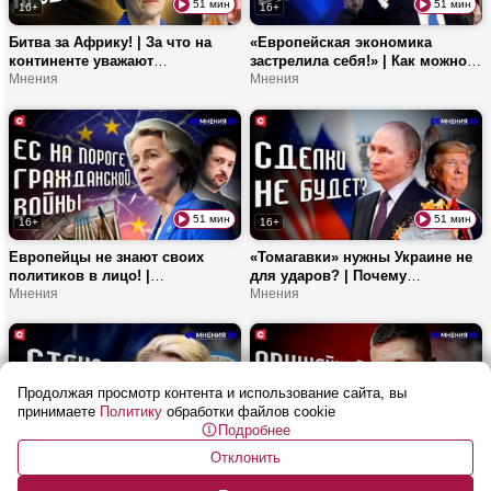
51 мин
51 мин
16+
16+
Битва за Африку! | За что на
«Европейская экономика
континенте уважают
застрелила себя!» | Как можно
Лукашенко? | АПК под ключ и
Мнения
противостоять Западу? |
Мнения
технологии: что еще может
Отмена санкций против
предложить Минск?
«Белавиа» | Почему ЕС боится
«Машу и Медведя»?
51 мин
51 мин
16+
16+
Европейцы не знают своих
«Томагавки» нужны Украине не
политиков в лицо! |
для ударов? | Почему
Коллективный ли сегодня
Мнения
сорвалась встреча в
Мнения
Запад? | Урсула хочет
Будапеште? | Как Рютте водит
развалить ЕС?
Трампа за нос?
Продолжая просмотр контента и использование сайта, вы
принимаете
Политику
обработки файлов cookie
Подробнее
51 мин
51 мин
16+
16+
Отклонить
Игрушка ЕС стоимостью 7 млрд
«Код украинского народа
евро! | Железный занавес 2.0 –
сломан» | Зеленский хочет