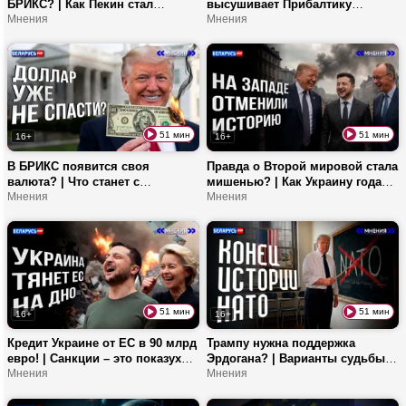
БРИКС? | Как Пекин стал
высушивает Прибалтику
центром глобальной
Мнения
изнутри! | Почему молодежь
Мнения
дипломатии? | Что сдерживает
уезжает из стран Балтии? |
Третью мировую?
Ценность семьи падает в ЕС?
51 мин
51 мин
16+
16+
В БРИКС появится своя
Правда о Второй мировой стала
валюта? | Что станет с
мишенью? | Как Украину годами
долларом? | Почему юань
Мнения
заражали неонацизмом? | Чем
Мнения
называют валютой будущего?
уникально дело о геноциде
белорусского народа?
51 мин
51 мин
16+
16+
Кредит Украине от ЕС в 90 млрд
Трампу нужна поддержка
евро! | Санкции – это показуха?
Эрдогана? | Варианты судьбы
| Продолжит ли Мадьяр
Мнения
НАТО | Смена власти в
Мнения
политику Орбана?
Болгарии изменит ЕС?