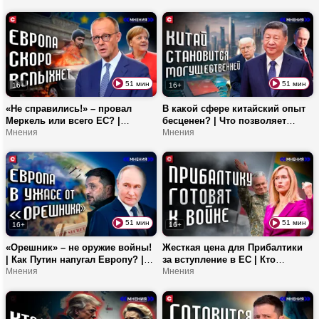
ничего не решает на
горами? | План Трампа по
международной арене?
присоединению острова
51 мин
51 мин
16+
16+
«Не справились!» – провал
В какой сфере китайский опыт
Меркель или всего ЕС? |
бесценен? | Что позволяет
Мигранты разрушат Европу? |
Мнения
Китаю создавать самые
Мнения
Кто и зачем искореняет
дешевые авто? | Как
Рождество?
сотрудничает КНР с Союзным
государством?
51 мин
51 мин
16+
16+
«Орешник» – не оружие войны!
Жесткая цена для Прибалтики
| Как Путин напугал Европу? |
за вступление в ЕС | Кто
Трамп поставит на хромую
Мнения
пытается отрезать Россию от
Мнения
европейскую лошадь?
Европы? | Литва готова к
переговорам?