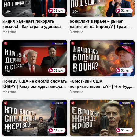
51 мин
51 мин
16+
16+
Индия начинает покорять
Конфликт в Иране – рычаг
космос! | Как страна удивила
давления на Европу? | Трамп
мир? | Кто берет пример с
Мнения
снимет нефтяные санкции с
Мнения
Союзного государства?
России? | Кто хочет свергнуть
Орбана?
51 мин
51 мин
16+
16+
Почему США не смогли сломать
«Союзники США
КНДР? | Кому выгодны мифы о
неприкосновенны?» | Что будет
Северной Корее? | Сможет ли
Мнения
с Ираном после смерти
Мнения
Ким Чен Ын изменить баланс
Хаменеи? | Когда наступит
сил?
исламский мир?
51 мин
51 мин
16+
16+