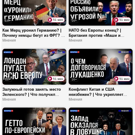
51 мин
51 мин
16+
16+
Как Мерц уронил Германию? |
НАТО без Европы конец? |
Почему немцы бегут из ФРГ? |
Британия против «Маши и
Кто управляет Германией?
Мнения
Медведя» | ЕС готов к войне с
Мнения
Россией?
51 мин
51 мин
16+
16+
Залужный готов занять место
Конфликт Китая и США
Зеленского? | Что получил
неизбежен? | Что укрепляет
Лондон после Brexit? | Кто
Мнения
дружбу Лукашенко и Си
Мнения
сменит Мерца?
Цзиньпина? | Как Союзное
государство выдерживает
давление Европы?