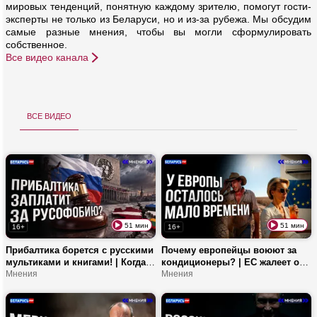
мировых тенденций, понятную каждому зрителю, помогут гости-
эксперты не только из Беларуси, но и из-за рубежа. Мы обсудим
самые разные мнения, чтобы вы могли сформулировать
собственное.
Все видео канала
все видео
51 мин
51 мин
16+
16+
Прибалтика борется с русскими
Почему европейцы воюют за
мультиками и книгами! | Когда
кондиционеры? | ЕС жалеет о
прибалты стали русофобами? |
Мнения
зеленой повестке? | Как жара
Мнения
Современный фашизм растет в
стала политическим фактором?
Европе!