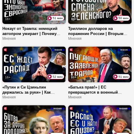
51 мин
50 мин
16+
16+
Нокаут от Трампа: немецкий
Триллион долларов на
автопром умирает | Почему
поражение России | Вторым
Германия потеряла
Мнения
Минским соглашениям быть? |
Мнения
суверенитет? | Пойдет ли ЕС на
Дипстейт и ЕС vs Трамп
диалог с Россией?
52 мин
51 мин
16+
16+
«Путин и Си Цзиньпин
«Батька прав!» | ЕС
держались за руки» | Как
превращается в военный
должен измениться ЕС? |
Мнения
полигон? | Взрывы в Польше –
Мнения
Союзное государство – эталон
провокации Зеленского? |
интеграции! | G20 уже в
Коррупционные аферы
прошлом?
европолитиков!