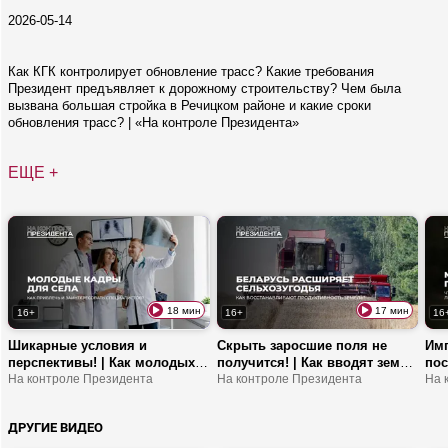
2026-05-14
Как КГК контролирует обновление трасс? Какие требования
Президент предъявляет к дорожному строительству? Чем была
вызвана большая стройка в Речицком районе и какие сроки
обновления трасс? | «На контроле Президента»
ЕЩЕ +
18 мин
17 мин
16+
16+
16
Шикарные условия и
Скрыть заросшие поля не
Имп
перспективы! | Как молодых
получится! | Как вводят земли
пос
специалистов закрепляют на
На контроле Президента
в сельхозоборот? | Какие шаги
На контроле Президента
ути
На 
селе? | Белорусы поделились
возвращают землю в оборот?
сан
историями о первом месте
гру
ДРУГИЕ ВИДЕО
работы