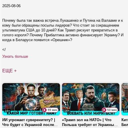
2025-08-06
Почему была так важна встреча Лукашенко и Путина на Валааме и к
кому были обращены посылы лидеров? Что стоит за сокращением
ультиматума США до 10 дней? Как Трамп рискует превратиться в
голого короля? Почему Прибалтика активно финансирует Украину? И
когда в Беларуси появится «Орешник»?
</
Узнать больше
ЕЩЕ +
55 мин
53 мин
16+
16+
16
ИИ угрожает суверенитету? |
«Трамп зол на НАТО» | Что
Кит
Что будет с Украиной после
Польша требует от Украины? |
Бел