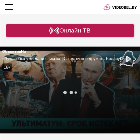
VIDEOBEL.BY
Онлайн ТВ
ОбъективНо
«Лукашенко уже дали список» | С кем нужно дружить Беларуси и России? | Смыслы интервью на Валааме | США готовы ударить ядеркой?
16+