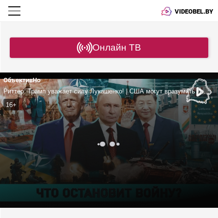
VIDEOBEL.BY
Онлайн ТВ
ОбъективНо
Риттер: Трамп уважает силу Лукашенко! | США могут вразумить Литву? | «Великий юрист Америки» едет в Беларусь!
16+