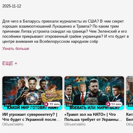
2025-11-12
Для чего в Беларусь приехали журналисты из США? В чем секрет
хороших взаимоотношений Лукашенко и Трампа? По каким трем
причинам Литва устроила скандал на границе? Чем Зеленский и его
пособники прикрывают откровенный грабеж украинцев? И что будет в
центре внимания на Всебелорусском народном собр
Узнать больше
ЕЩЕ +
55 мин
53 мин
16+
16+
16
ИИ угрожает суверенитету? |
«Трамп зол на НАТО» | Что
Кит
Что будет с Украиной после
Польша требует от Украины? |
Бел
СВО? | Почему Испанию
ОбъективНо
Кому не нравится
ОбъективНо
вою
Объ
заполонили мигранты?
независимость Беларуси?
заг