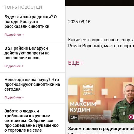
ТОП-5 НОВОСТЕЙ
Будут ли завтра дожди? О
2025-08-16
погоде 9 августа
рассказали синоптики
Подробнее
>
Какие есть виды конного спорт
Роман Воронько, мастер спорта
В 21 районе Беларуси
действуют запреты на
посещение лесов
ЕЩЕ +
Подробнее
>
Непогода взяла паузу? Что
прогнозируют синоптики на
сегодня
Подробнее
>
Забота о людях и
требования к крупным
16+
сетевикам. Собрали все
про совещание Лукашенко
Зачем пасеки в радиационной
о торговле на селе