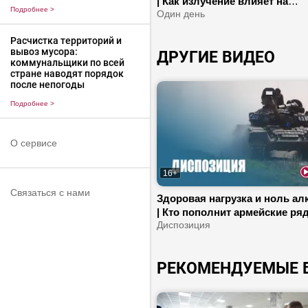
| Как излучение влияет на
Подробнее
>
экосистему? | Почему опыт
Один день
Чернобыля важен сегодня?
Расчистка территорий и
вывоз мусора:
ДРУГИЕ ВИДЕО
коммунальщики по всей
стране наводят порядок
после непогоды
Подробнее
>
О сервисе
16+
Связаться с нами
Здоровая нагрузка и ноль ал
| Кто пополнит армейские ря
Над чем смеются беглые?
Диспозиция
РЕКОМЕНДУЕМЫЕ 