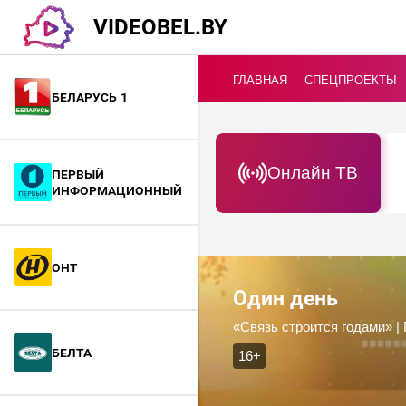
VIDEOBEL.BY
ГЛАВНАЯ
СПЕЦПРОЕКТЫ
Беларусь 1
Онлайн ТВ
Первый
информационный
ОНТ
Один день
«Связь строится годами» |
БелТА
16+