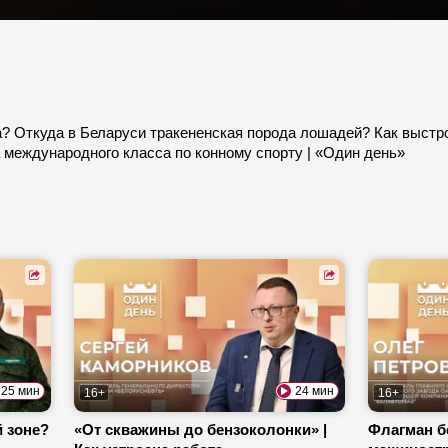
а? Откуда в Беларуси тракененская порода лошадей? Как выстро
 международного класса по конному спорту | «Один день»
25 мин
24 мин
16+
16+
 зоне?
«От скважины до бензоколонки» |
Флагман б