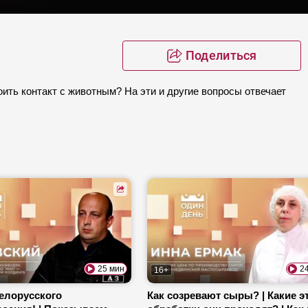
Поделиться
ить контакт с животным? На эти и другие вопросы отвечает
25 мин
2
16+
елорусского
Как созревают сыры? | Какие 