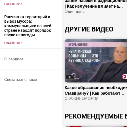
Зачем пасеки в радиационной
Подробнее
>
| Как излучение влияет на
экосистему? | Почему опыт
Один день
Расчистка территорий и
Чернобыля важен сегодня?
вывоз мусора:
коммунальщики по всей
ДРУГИЕ ВИДЕО
стране наводят порядок
после непогоды
Подробнее
>
О сервисе
16+
Связаться с нами
Какое образование необходи
главврачу? | Как работают
передвижные ФАПы? | Про
СКАЖИНЕМОЛЧИ
заболевания от аварии на Ч
РЕКОМЕНДУЕМЫЕ 