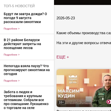
ТОП-5 НОВОСТЕЙ
Будут ли завтра дожди? О
2026-05-23
погоде 9 августа
рассказали синоптики
Подробнее
>
Какие объемы производства сах
В 21 районе Беларуси
На эти и другие вопросы отвеч
действуют запреты на
посещение лесов
Подробнее
>
ЕЩЕ +
Непогода взяла паузу? Что
прогнозируют синоптики на
сегодня
Подробнее
>
Забота о людях и
требования к крупным
сетевикам. Собрали все
16+
про совещание Лукашенко
о торговле на селе