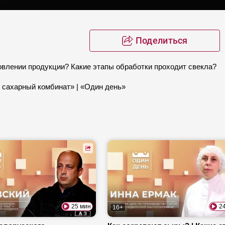
Поделиться
товлении продукции? Какие этапы обработки проходит свекла?
 сахарный комбинат» | «Один день»
25 мин
2
16+