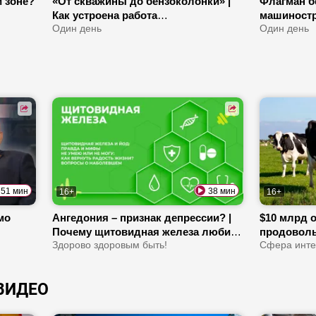
 зоне?
«От скважины до бензоколонки» |
Флагман б
Как устроена работа
машиностр
«Белоруснефти»? | Про товар-
Один день
производс
Один день
магнит, «нефтяной маршрут» и путь
заботятся
топлива
51 мин
38 мин
16+
16+
мо
Ангедония – признак депрессии? |
$10 млрд о
Почему щитовидная железа любит
продовольс
йод? | На что указывает
Здорово здоровым быть!
рекламный
Сфера инте
АЭС
завышенный креатинин в крови?
Про моде
ВИДЕО