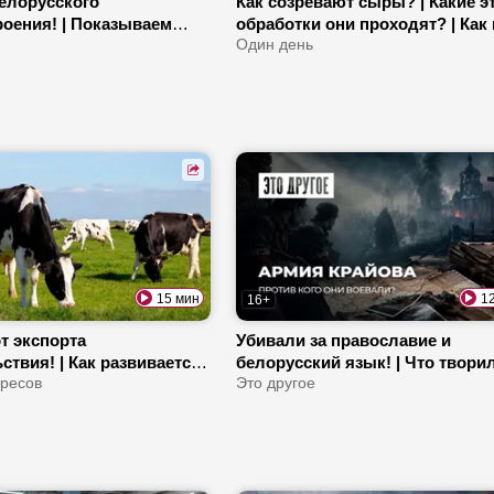
елорусского
Как созревают сыры? | Какие 
оения! | Показываем
обработки они проходят? | Как 
тво автобусов МАЗ | Как
проверяют в лаборатории?
Один день
 о комфорте водителей?
15 мин
1
16+
т экспорта
Убивали за православие и
твия! | Как развивается
белорусский язык! | Что твори
 рынок в Беларуси? |
ресов
Армия Крайова в Беларуси? |
Это другое
рнизацию АПК
Почему аковцев называют
«проклятыми солдатами»?