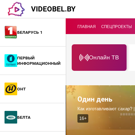
VIDEOBEL.BY
ГЛАВНАЯ
СПЕЦПРОЕКТЫ
Беларусь 1
Онлайн ТВ
Первый
информационный
ОНТ
Один день
Как изготавливают сахар? 
БелТА
16+