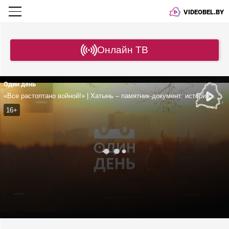
VIDEOBEL.BY
Онлайн ТВ
Один день
«Все растоптано войной!» | Хатынь – памятник-документ: история мемориала | Почему и здесь нужно думать о будущем?
16+