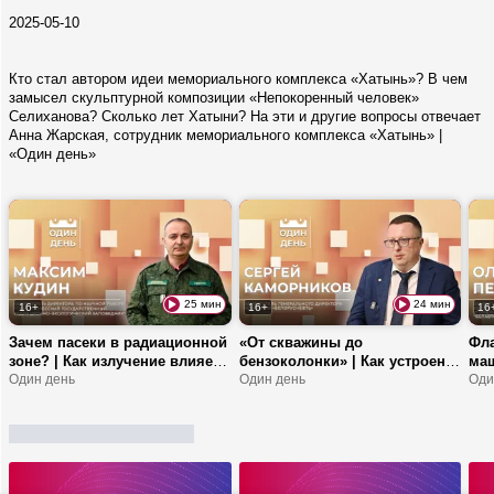
2025-05-10
Кто стал автором идеи мемориального комплекса «Хатынь»? В чем
замысел скульптурной композиции «Непокоренный человек»
Селиханова? Сколько лет Хатыни? На эти и другие вопросы отвечает
Анна Жарская, сотрудник мемориального комплекса «Хатынь» |
«Один день»
25 мин
24 мин
16+
16+
16
Зачем пасеки в радиационной
«От скважины до
Фла
зоне? | Как излучение влияет
бензоколонки» | Как устроена
маш
на экосистему? | Почему опыт
Один день
работа «Белоруснефти»? | Про
Один день
Пок
Оди
Чернобыля важен сегодня?
товар-магнит, «нефтяной
авт
маршрут» и путь топлива
о к