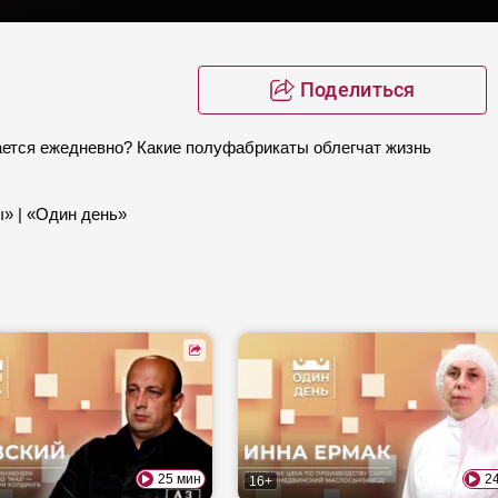
Поделиться
ается ежедневно? Какие полуфабрикаты облегчат жизнь
ы» | «Один день»
25 мин
2
16+