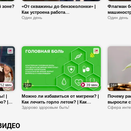
 зоне?
«От скважины до бензоколонки» |
Флагман б
Как устроена работа
машиностр
«Белоруснефти»? | Про товар-
Один день
производс
Один день
магнит, «нефтяной маршрут» и путь
заботятся
топлива
52 мин
39 мин
16+
16+
! |
Можно ли избавиться от мигрени? |
Почему рас
ю? |
Как лечить горло летом? | Как
выросли с
изм?
цитрусовые влияют на зубы?
Здорово здоровым быть!
Льготы дл
Сфера инте
ВИДЕО