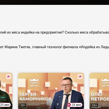
елий из мяса индейки на предприятии? Сколько мяса обрабатыв
ает Марина Тжетяк, главный технолог филиала «Индейка из Лид
25 мин
24 мин
16+
16+