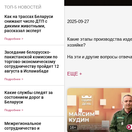
ТОП-5 НОВОСТЕЙ
Как на трассах Беларуси
2025-09-27
снижают число ДТП с
дикими животными,
рассказал эксперт
Какие этапы производства изд
Подробнее
>
хозяйке?
Заседание белорусско-
На эти и другие вопросы отвеч
пакистанской комиссии по
торгово-экономическому
сотрудничеству пройдет 12
августа в Исламабаде
ЕЩЕ +
Подробнее
>
Какие службы следят за
состоянием дорог в
Беларуси
Подробнее
>
Межрегиональное
16+
сотрудничество и