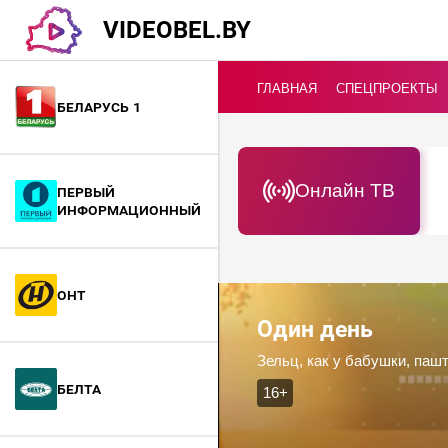
VIDEOBEL.BY
ГЛАВНАЯ
СПЕЦПРОЕКТЫ
Беларусь 1
Онлайн ТВ
Первый
информационный
ОНТ
Один день
Зельц, как у бабушки, паш
БелТА
16+