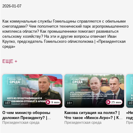
2026-01-07
Как коммунальные службы Гомельщины справляются с обильными
снегопадами? Чем пополнится технический парк агропромышленного
комплекса области? Как промышленники помогают развиваться
сельскому хозяйству? На эти и другие вопросы отвечает Иван
Крупко, председатель Гомельского облисполкома | «Президентская
среда»
ЕЩЕ +
9 мин
25 мин
16+
16+
16
О чем министр обороны
Какова ситуация на полях? |
«Не
доложил Президенту? |
Что такое «Минск-Агро»? | Как
год
Хренин про обстановку вокруг
Президентская среда
идет подготовка к XIII Форуму
Президентская среда
пос
Пре
Беларуси, активность НАТО и
регионов Беларуси и России?
бо
военных на уборочной
Лук