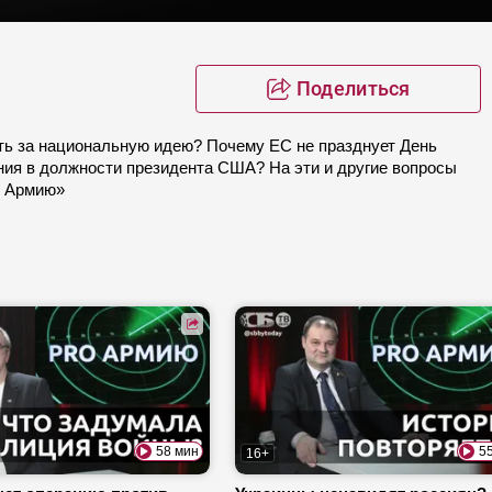
Поделиться
ть за национальную идею? Почему ЕС не празднует День
ния в должности президента США? На эти и другие вопросы
RO Армию»
58 мин
5
16+