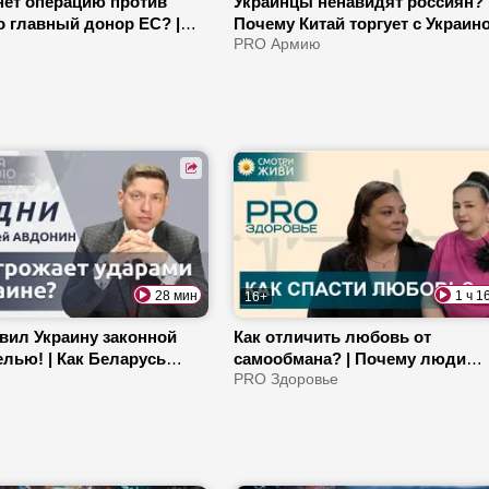
нет операцию против
Украинцы ненавидят россиян? 
о главный донор ЕС? |
Почему Китай торгует с Украино
ровался 21-й пакет
ю
К чему ведет противостояние 
PRO Армию
и Варшавы?
28 мин
1 ч 1
16+
вил Украину законной
Как отличить любовь от
елью! | Как Беларусь
самообмана? | Почему люди
т инвестиции? | Зачем
изменяют? | Расстояние – про
PRO Здоровье
дворяет мигрантов?
для отношений?