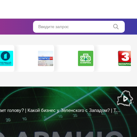
Введите запрос
Берлин запретил флаги СССР, России и букву Z на 9 Мая | Почему нацизм в Европе поднимает голову? | Какой бизнес у Зеленского с Западом? | Тищенко