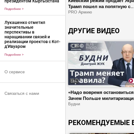
Киевский режим продает Укра
президентом Кыргызстана
Трамп пошел на попятную с
Подробнее
>
Ираном? | ЕС купит страны т
PRO Армию
мира за еду?
Лукашенко отметил
значительные
ДРУГИЕ ВИДЕО
перспективы в
наращивании связей и
реализации проектов с Кот-
д'Ивуаром
Подробнее
>
О сервисе
16+
«Надо вовремя остановиться»
Связаться с нами
Зачем Польше милитаризация
Почему соседи следят за
Будни
белорусской политикой?
РЕКОМЕНДУЕМЫЕ 