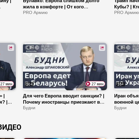
ину |
Булавко: Европа слишком долго
Трамп нач
жила в комфорте | От кого
Кубы? | Кт
ретьего
защищаются в НАТО? | Как США
PRO Армию
Как форми
PRO Арми
зарабатывают на кризисе ЕС?
санкций?
27 мин
27 мин
16+
16+
 |
Для чего Европа вводит санкции? |
Иран объя
? |
Почему иностранцы приезжают в
военной ц
Беларусь? | Как Президент
Будни
привлекае
Будни
контролирует уборочную? |
Польша вы
Шпаковский
ВИДЕО