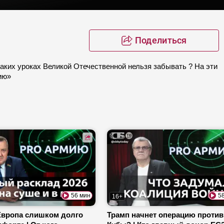
Поделиться
аких уроках Великой Отечественной нельзя забывать ? На эти
ию»
56 мин
5
16+
Европа слишком долго
Трамп начнет операцию против