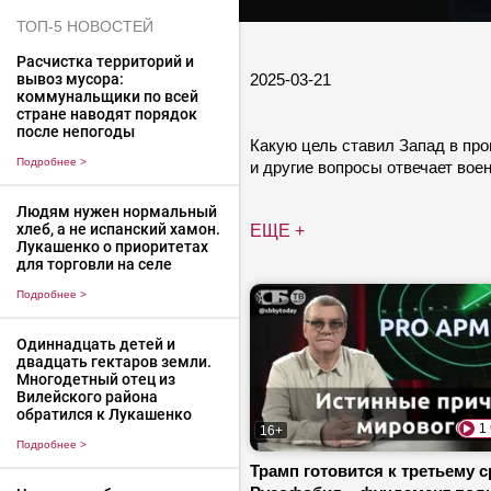
ТОП-5 НОВОСТЕЙ
Расчистка территорий и
2025-03-21
вывоз мусора:
коммунальщики по всей
стране наводят порядок
после непогоды
Какую цель ставил Запад в про
Подробнее
>
и другие вопросы отвечает вое
Людям нужен нормальный
хлеб, а не испанский хамон.
ЕЩЕ +
Лукашенко о приоритетах
для торговли на селе
Подробнее
>
Одиннадцать детей и
двадцать гектаров земли.
Многодетный отец из
Вилейского района
обратился к Лукашенко
1
16+
Подробнее
>
Трамп готовится к третьему с