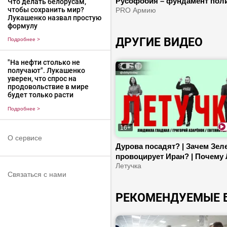
Русофобия – фундамент пол
Что делать белорусам,
чтобы сохранить мир?
ЕС? | Почему в Испании
PRO Армию
Лукашенко назвал простую
миграционный кризис?
формулу
ДРУГИЕ ВИДЕО
Подробнее
>
"На нефти столько не
получают". Лукашенко
уверен, что спрос на
продовольствие в мире
будет только расти
Подробнее
>
16+
О сервисе
Дурова посадят? | Зачем Зел
провоцирует Иран? | Почему 
вымирает?
Летучка
Связаться с нами
РЕКОМЕНДУЕМЫЕ 