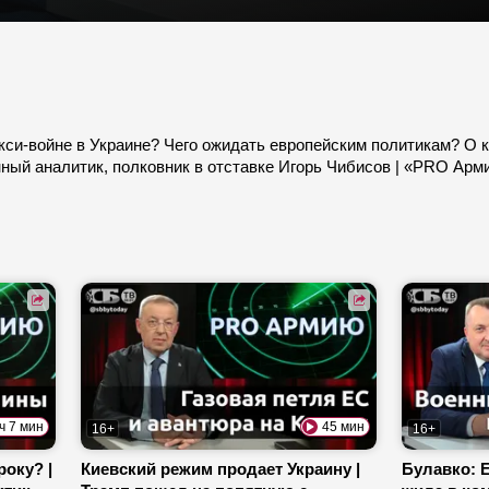
кси-войне в Украине? Чего ожидать европейским политикам? О к
нный аналитик, полковник в отставке Игорь Чибисов | «PRO Арм
 ч 7 мин
45 мин
16+
16+
року? |
Киевский режим продает Украину |
Булавко: 