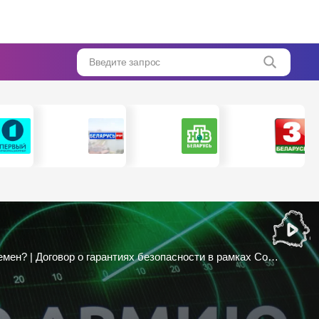
Введите запрос
Чибисов: американцы признали, что в Украине идет прокси-война | Для чего США бомбят Йемен? | Договор о гарантиях безопасности в рамках Союзного государства