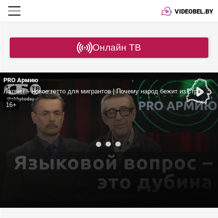
VIDEOBEL.BY
Онлайн ТВ
PRO Армию
Латвия – новое гетто для мигрантов | Почему народ бежит из страны? | Прибалтика деградирует | Правда о жизни в ЕС
16+