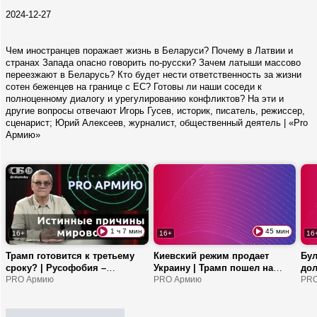
2024-12-27
Чем иностранцев поражает жизнь в Беларуси? Почему в Латвии и
странах Запада опасно говорить по-русски? Зачем латыши массово
переезжают в Беларусь? Кто будет нести ответственность за жизни
сотен беженцев на границе с ЕС? Готовы ли наши соседи к
полноценному диалогу и урегулированию конфликтов? На эти и
другие вопросы отвечают Игорь Гусев, историк, писатель, режиссер,
сценарист; Юрий Алексеев, журналист, общественный деятель | «Pro
Армию»
1 ч 7 мин
45 мин
16+
16+
16
Трамп готовится к третьему
Киевский режим продает
Бул
сроку? | Русофобия –
Украину | Трамп пошел на
дол
фундамент политики ЕС? |
PRO Армию
попятную с Ираном? | ЕС
PRO Армию
ког
PRO
Почему в Испании
купит страны третьего мира за
Как
миграционный кризис?
еду?
кри