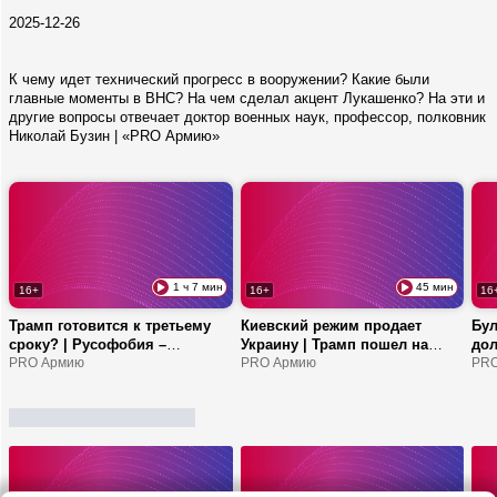
2025-12-26
К чему идет технический прогресс в вооружении? Какие были
главные моменты в ВНС? На чем сделал акцент Лукашенко? На эти и
другие вопросы отвечает доктор военных наук, профессор, полковник
Николай Бузин | «PRO Армию»
1 ч 7 мин
45 мин
16+
16+
16
Трамп готовится к третьему
Киевский режим продает
Бул
сроку? | Русофобия –
Украину | Трамп пошел на
дол
фундамент политики ЕС? |
PRO Армию
попятную с Ираном? | ЕС
PRO Армию
ког
PRO
Почему в Испании
купит страны третьего мира за
Как
миграционный кризис?
еду?
кри