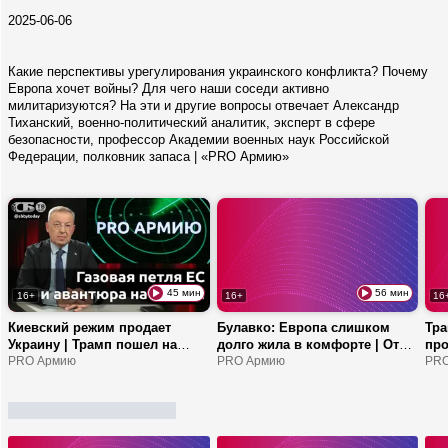
2025-06-06
Какие перспективы урегулирования украинского конфликта? Почему
Европа хочет войны? Для чего наши соседи активно
милитаризуются? На эти и другие вопросы отвечает Александр
Тиханский, военно-политический аналитик, эксперт в сфере
безопасности, профессор Академии военных наук Российской
Федерации, полковник запаса | «PRO Армию»
45 мин
56 мин
16+
16+
16
Киевский режим продает
Булавко: Европа слишком
Тра
Украину | Трамп пошел на
долго жила в комфорте | От
про
попятную с Ираном? | ЕС
PRO Армию
кого защищаются в НАТО? |
PRO Армию
дон
PRO
купит страны третьего мира за
Как США зарабатывают на
фор
еду?
кризисе ЕС?
сан