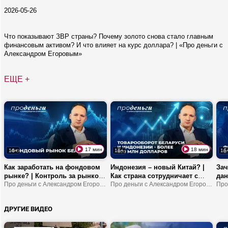
2026-05-26
Что показывают ЗВР страны? Почему золото снова стало главным
финансовым активом? И что влияет на курс доллара? | «Про деньги с
Александром Егоровым»
ЕЩЕ +
17 мин
18 мин
16+
16+
16
Как заработать на фондовом
Индонезия – новый Китай? |
Зач
рынке? | Контроль за рынком
Как страна сотрудничает с
дан
криптовалют в Беларуси |
Про деньги с Александром Егоровым
Беларусью? | Про поставку
Про деньги с Александром Егоровым
так
Куда выгоднее
сельхозтехники и продукты
уст
инвестировать?
халяль
сис
ДРУГИЕ ВИДЕО
ки