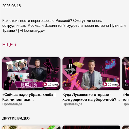
2025-08-18
Как стоит вести переговоры с Россией? Смогут ли снова
сотрудничать Москва и Вашингтон? Будет ли новая встреча Путина и
Трампа? | «Пропаганда»
ЕЩЕ +
19 мин
20 мин
16+
16+
16
«Сейчас надо убрать хлеб» |
Куда Лукашенко отправит
«Не
Как чиновники
халтурщиков на уборочной? |
тон
оправдывались перед
Пропаганда
Как бизнес поможет
Пропаганда
зам
Про
Президентом? | Что не будет
экономике Витебщины? |
Зач
пропагандировать Тур?
Сколько можно заработать в
Узб
ДРУГИЕ ВИДЕО
поле?