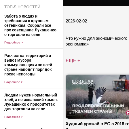
ТОП-5 НОВОСТЕЙ
Забота о людях и
2026-02-02
требования к крупным
сетевикам. Собрали все
про совещание Лукашенко
о торговле на селе
Что нужно для экономического 
Подробнее
>
экономика»
Расчистка территорий и
вывоз мусора:
ЕЩЕ +
коммунальщики по всей
стране наводят порядок
после непогоды
Подробнее
>
Людям нужен нормальный
хлеб, а не испанский хамон.
Лукашенко о приоритетах
для торговли на селе
16+
Подробнее
>
Худший урожай в ЕС с 2018 го