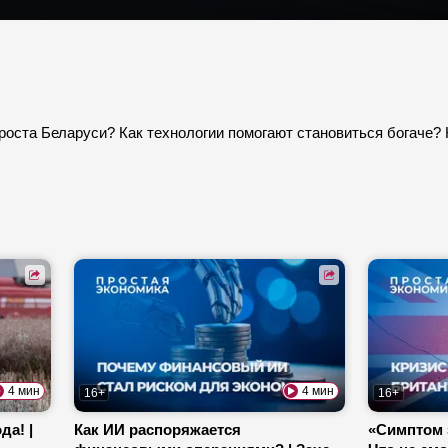
роста Беларуси? Как технологии помогают становиться богаче? 
4 мин
4 мин
16+
16+
да! |
Как ИИ распоряжается
«Симптом 