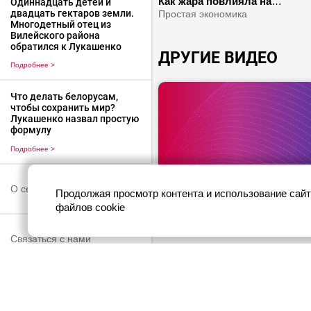
Как жара повлияла на
Одиннадцать детей и
двадцать гектаров земли.
продбезопасность? | Кто учас
Простая экономика
Многодетный отец из
в нашей уборочной?
Вилейского района
обратился к Лукашенко
ДРУГИЕ ВИДЕО
Подробнее
>
Что делать белорусам,
чтобы сохранить мир?
Лукашенко назвал простую
формулу
Подробнее
>
16+
О сервисе
Продолжая просмотр контента и использование сайт
Ангедония – признак депресс
файлов cookie
Почему щитовидная железа 
йод? | На что указывает
Здорово здоровым быть!
Связаться с нами
завышенный креатинин в кр