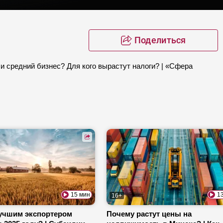
Поделиться
 средний бизнес? Для кого вырастут налоги? | «Сфера
15 мин
1
16+
лучшим экспортером
Почему растут цены на