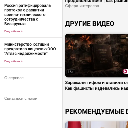
продовольствия! | Как разви
Россия ратифицировала
рекламный рынок в Беларуси
Сфера интересов
протокол о развитии
Про модернизацию АПК
военно-технического
сотрудничества с
ДРУГИЕ ВИДЕО
Беларусью
Подробнее
>
Министерство юстиции
прекратило лицензию ООО
"Атлас недвижимости"
Подробнее
>
16+
О сервисе
Заражали тифом и ставили о
Как фашисты издевались на
пленниками? | Что пережили
Связаться с нами
Докшицы за время ВОВ?
РЕКОМЕНДУЕМЫЕ 