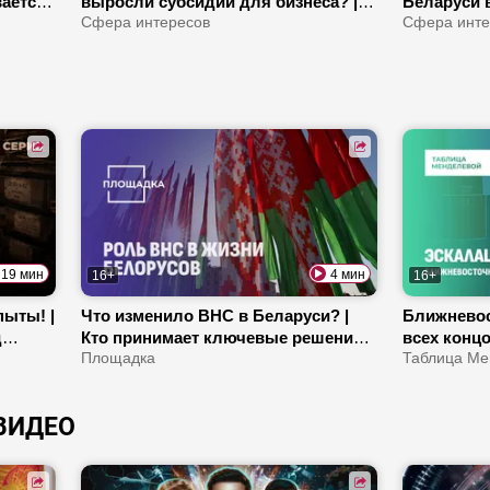
вается
выросли субсидии для бизнеса? |
Беларуси в
? |
Льготы для молодых специалистов
Сфера интересов
для бизнес
Сфера инте
Как восст
продуктив
19 мин
4 мин
16+
16+
пыты! |
Что изменило ВНС в Беларуси? |
Ближневос
д
Кто принимает ключевые решения?
всех концо
| Как работает белорусская модель
Площадка
миллиарды
Таблица Ме
демократии?
| С чем Т
ВИДЕО