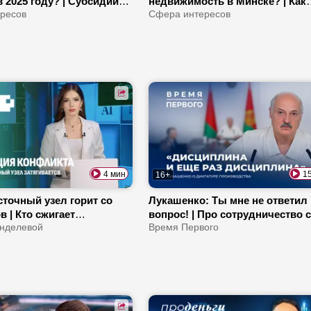
 2025 году? | Субсидии
недвижимость в Минске? | Как
а вырастут с 1 августа! |
ресов
обучают дипломатов? | Прогно
Сфера интересов
анавливают
экономику в 2027-м
ность земель?
4 мин
1
16+
точный узел горит со
Лукашенко: Ты мне не ответил
в | Кто сжигает
вопрос! | Про сотрудничество 
 в Ормузском проливе?
нделевой
США и подарок от «Савушкина»
Время Первого
рамп пойдет на выборы?
Как послу из Ливии пригодилс
белорусский диплом?