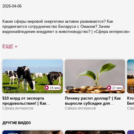
2026-04-06
Какие сферы мировой энергетики активно развиваются? Как
продвигается сотрудничество Беларуси с Оманом? Зачем
видеонаблюдение внедряют в животноводство? | «Сфера интересов»
ЕЩЕ +
15 мин
17 мин
16+
16+
16
$10 млрд от экспорта
Почему растет доллар? | Как
Кто
продовольствия! | Как
выросли субсидии для
Бел
развивается рекламный
Сфера интересов
бизнеса? | Льготы для
Сфера интересов
Суб
Сфе
рынок в Беларуси? | Про
молодых специалистов
выр
модернизацию АПК
вос
ДРУГИЕ ВИДЕО
про