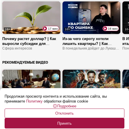
17 мин
16 мин
16+
16+
16
Почему растет доллар? | Как
Из-за чего сироту хотели
В И
выросли субсидии для
лишить квартиры? | Как
ита
бизнеса? | Льготы для
Сфера интересов
социальное жилье стало
В понедельник дойдет до Лукашенко!
Мел
Пон
молодых специалистов
арендным? | Что проще –
дов
переезд или борьба с
кри
РЕКОМЕНДУЕМЫЕ ВИДЕО
ошибкой в документах?
Продолжая просмотр контента и использование сайта, вы
2 мин
55 мин
16+
16+
16
принимаете
Политику
обработки файлов cookie
Подробнее
Лукашенко: Мы умеем делать
ИИ угрожает суверенитету? |
Виз
абсолютно все, что сегодня
Что будет с Украиной после
лов
Отклонить
необходимо Алжиру!
СВО? | Почему Испанию
ОбъективНо
орг
Буд
заполонили мигранты?
«по
Принять
| К