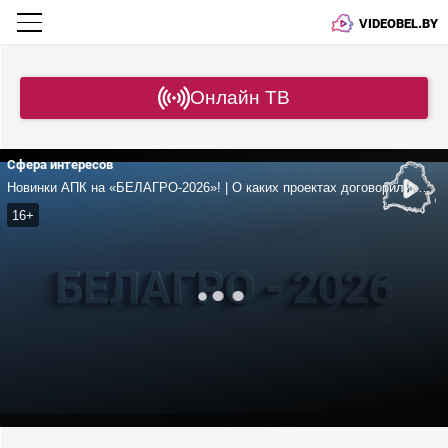
VIDEOBEL.BY
Онлайн ТВ
Сфера интересов
Новинки АПК на «БЕЛАГРО-2026»! | О каких проектах договорились Беларусь и Приморский край? | Как прошел Белорусско-азербайджанский бизнес-форум?
16+