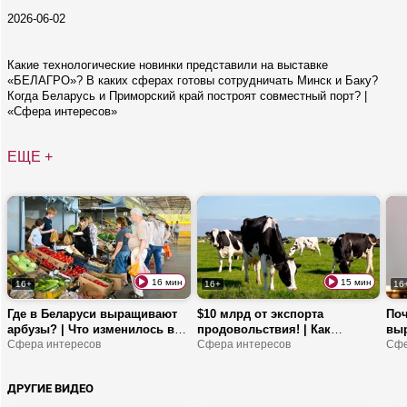
2026-06-02
Какие технологические новинки представили на выставке
«БЕЛАГРО»? В каких сферах готовы сотрудничать Минск и Баку?
Когда Беларусь и Приморский край построят совместный порт? |
«Сфера интересов»
ЕЩЕ +
16 мин
15 мин
16+
16+
16
Где в Беларуси выращивают
$10 млрд от экспорта
Поч
арбузы? | Что изменилось в
продовольствия! | Как
выр
приеме сельхозпродукции в
Сфера интересов
развивается рекламный
Сфера интересов
биз
Сфе
Белкоопсоюз? |
рынок в Беларуси? | Про
мо
Нововведения в электронной
модернизацию АПК
ДРУГИЕ ВИДЕО
торговле