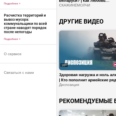
Беларуси? | Как любовь
Подробнее
>
объединила двух режиссеров?
СКАЖИНЕМОЛЧИ
что зрители любят спектакли
Расчистка территорий и
Молодежного театра?
вывоз мусора:
ДРУГИЕ ВИДЕО
коммунальщики по всей
стране наводят порядок
после непогоды
Подробнее
>
О сервисе
16+
Связаться с нами
Здоровая нагрузка и ноль ал
| Кто пополнит армейские ря
Над чем смеются беглые?
Диспозиция
РЕКОМЕНДУЕМЫЕ 