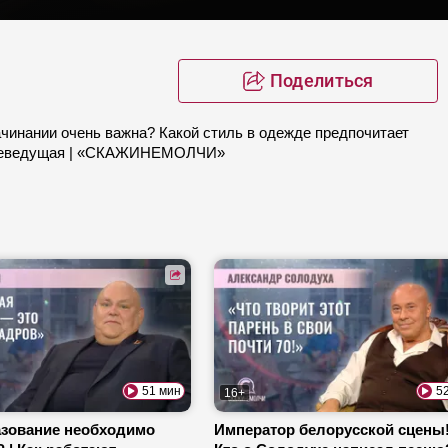
Поделиться
чинании очень важна? Какой стиль в одежде предпочитает
 телеведущая | «СКАЖИНЕМОЛЧИ»
51 мин
5
16+
азование необходимо
Император белорусской сцены!