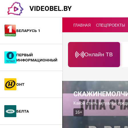
VIDEOBEL.BY
ГЛАВНАЯ
СПЕЦПРОЕКТЫ
Беларусь 1
Онлайн ТВ
Первый
информационный
ОНТ
СКАЖИНЕМОЛЧ
Какой стиль актуален сред
БелТА
16+