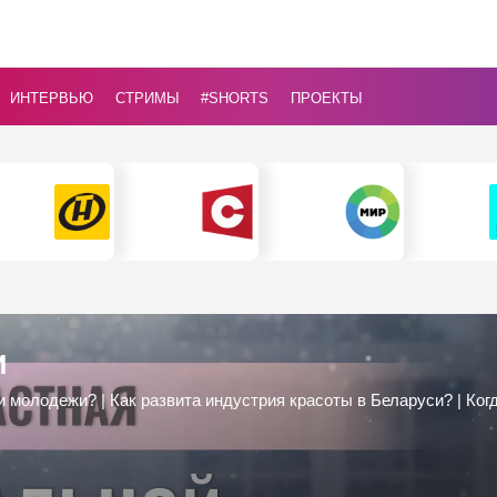
ИНТЕРВЬЮ
СТРИМЫ
#Shorts
ПРОЕКТЫ
И
и молодежи? | Как развита индустрия красоты в Беларуси? | Ко