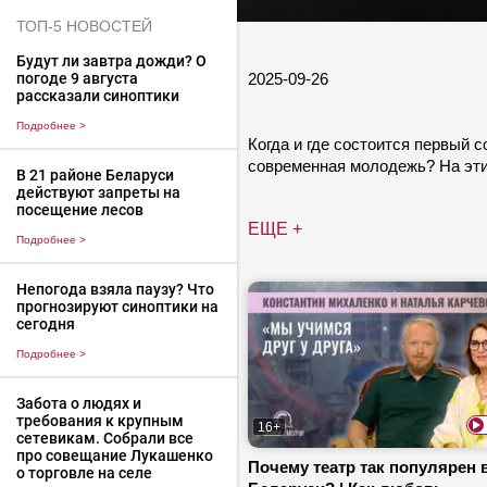
ТОП-5 НОВОСТЕЙ
Будут ли завтра дожди? О
2025-09-26
погоде 9 августа
рассказали синоптики
Подробнее
>
Когда и где состоится первый 
современная молодежь? На эти
В 21 районе Беларуси
действуют запреты на
посещение лесов
ЕЩЕ +
Подробнее
>
Непогода взяла паузу? Что
прогнозируют синоптики на
сегодня
Подробнее
>
Забота о людях и
требования к крупным
16+
сетевикам. Собрали все
про совещание Лукашенко
Почему театр так популярен 
о торговле на селе