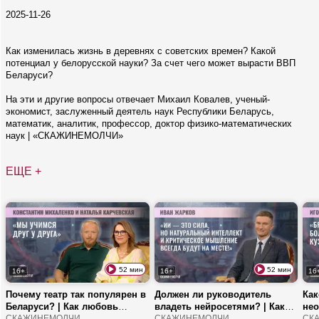
2025-11-26
Как изменилась жизнь в деревнях с советских времен? Какой
потенциал у белорусской науки? За счет чего может вырасти ВВП
Беларуси?
На эти и другие вопросы отвечает Михаил Ковалев, ученый-
экономист, заслуженный деятель наук Республики Беларусь,
математик, аналитик, профессор, доктор физико-математических
наук | «СКАЖИНЕМОЛЧИ»
ЕЩЕ +
52 мин
52 мин
16+
16+
16
Почему театр так популярен в
Должен ли руководитель
Как
Беларуси? | Как любовь
владеть нейросетями? | Как
нео
объединила двух
СКАЖИНЕМОЛЧИ
быстро обучиться промт-
СКАЖИНЕМОЛЧИ
ра
СК