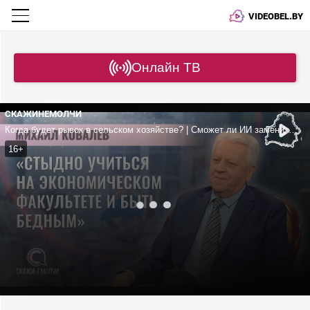
VIDEOBEL.BY
Онлайн ТВ
СКАЖИНЕМОЛЧИ
Когда будет рывок в сельском хозяйстве? | Сможет ли ИИ заменить экономиста? | В чем разница прикладных университетов и вузов?
16+