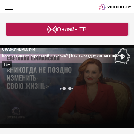
VIDEOBEL.BY
Онлайн ТВ
СКАЖИНЕМОЛЧИ
Кого называют королевой шансона? | Как выглядит самая известная Снегурочка Беларуси? | Почему певец и слушатели – одно целое?
16+