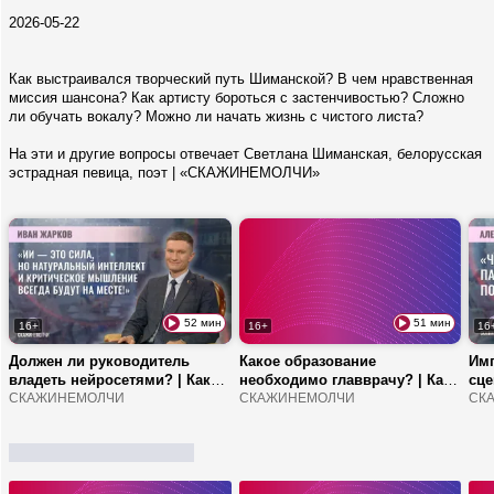
2026-05-22
Как выстраивался творческий путь Шиманской? В чем нравственная
миссия шансона? Как артисту бороться с застенчивостью? Сложно
ли обучать вокалу? Можно ли начать жизнь с чистого листа?
На эти и другие вопросы отвечает Светлана Шиманская, белорусская
эстрадная певица, поэт | «СКАЖИНЕМОЛЧИ»
52 мин
51 мин
16+
16+
16
Должен ли руководитель
Какое образование
Имп
владеть нейросетями? | Как
необходимо главврачу? | Как
сце
быстро обучиться промт-
СКАЖИНЕМОЛЧИ
работают передвижные
СКАЖИНЕМОЛЧИ
нап
СК
инжинирингу? | Чем уязвим
ФАПы? | Про заболевания от
поб
ИИ?
аварии на ЧАЭС