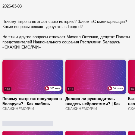
2026-03-03
Почему Европа не знает свою историю? Зачем ЕС милитаризация?
Какие вопросы решают депутаты в Гродно?
На эти и другие вопросы отвечает Михаил Оксенюк, депутат Палаты
представителей Национального собрания Республики Беларусь |
«СКАЖИНЕМОЛЧИ»
52 мин
52 мин
16+
16+
16
Почему театр так популярен в
Должен ли руководитель
Как
Беларуси? | Как любовь
владеть нейросетями? | Как
нео
объединила двух
СКАЖИНЕМОЛЧИ
быстро обучиться промт-
СКАЖИНЕМОЛЧИ
ра
СК
режиссеров? | За что зрители
инжинирингу? | Чем уязвим
ФАП
любят спектакли
ИИ?
ава
Молодежного театра?