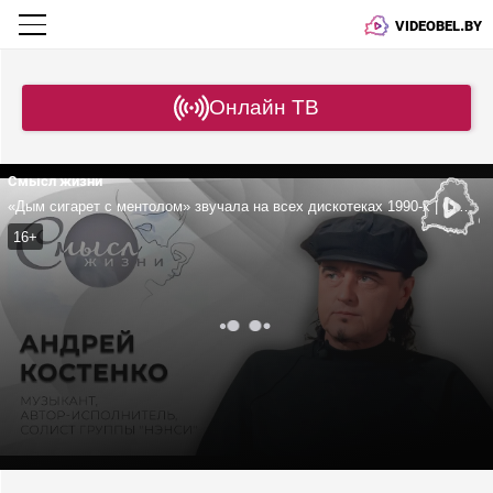
VIDEOBEL.BY
Онлайн ТВ
Смысл жизни
«Дым сигарет с ментолом» звучала на всех дискотеках 1990-х | Сколько зарабатывали музыканты «Нэнси»? | Как Костенко ушел из группы?
16+