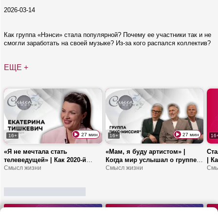
2026-03-14
Как группа «Нэнси» стала популярной? Почему ее участники так и не
смогли заработать на своей музыке? Из-за кого распался коллектив?
ЕЩЕ +
27 мин
27 мин
16+
16+
16
«Я не мечтала стать
«Мам, я буду артистом» |
Ста
телеведущей» | Как 2020-й
Когда мир услышал о группе
| К
повлиял на работу? | Какую
Смысл жизни
«Икс-миссия»? | Почему она
Смысл жизни
шко
Смы
книгу выпустила Тишкевич?
воссоединилась сейчас?
обр
дет