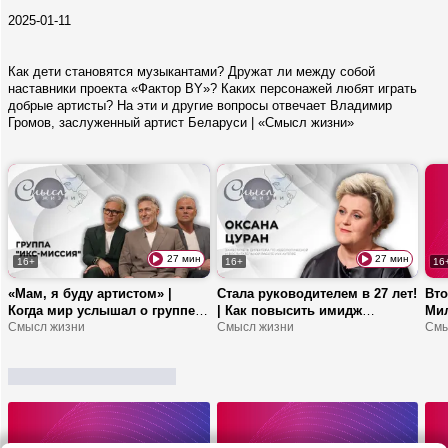
2025-01-11
Как дети становятся музыкантами? Дружат ли между собой
наставники проекта «Фактор BY»? Каких персонажей любят играть
добрые артисты? На эти и другие вопросы отвечает Владимир
Громов, заслуженный артист Беларуси | «Смысл жизни»
ЕЩЕ +
27 мин
27 мин
16+
16+
16
«Мам, я буду артистом» |
Стала руководителем в 27 лет!
Вто
Когда мир услышал о группе
| Как повысить имидж
Мил
«Икс-миссия»? | Почему она
Смысл жизни
школы? | Цуран про систему
Смысл жизни
«Го
Смы
воссоединилась сейчас?
образования, воспитание
мо
детей и Академию управления
слу