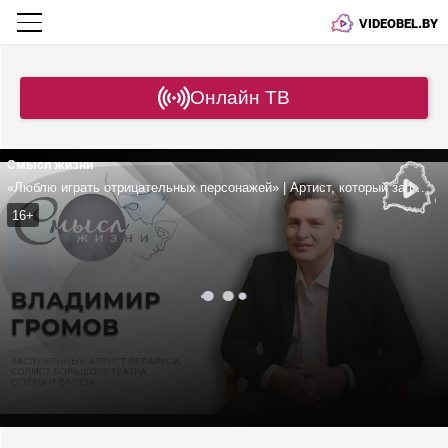
VIDEOBEL.BY
Онлайн ТВ
Смысл жизни
«Люблю играть отрицательных персонажей» | Артист, который запел в армии! | Громов про семью, консерваторию и наставничество на «Фактор BY»
16+