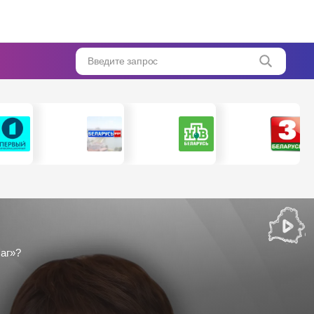
Введите запрос
аг»?