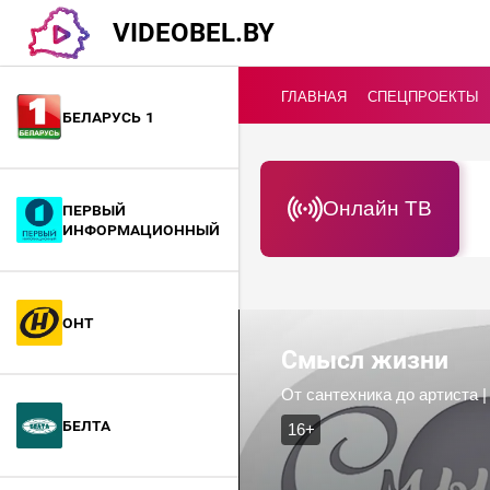
VIDEOBEL.BY
ГЛАВНАЯ
СПЕЦПРОЕКТЫ
Беларусь 1
Онлайн ТВ
Первый
информационный
ОНТ
Смысл жизни
От сантехника до артиста 
БелТА
16+