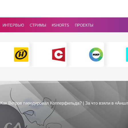
ИНТЕРВЬЮ
СТРИМЫ
#Shorts
ПРОЕКТЫ
| Как Ветров пародировал Копперфильда? | За что взяли в «Аншл