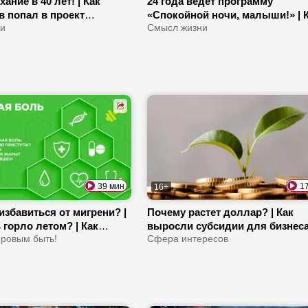
ание в 40 лет! | Как
24 года ведет программу
 попал в проект
«Спокойной ночи, малыши!» | 
| Почему цыганские
ни
Оксана Федорова пришла на
Смысл жизни
ивлекают слушателей?
телевидение? | Как совмещать
творчество и работу в милици
39 мин
1
16+
избавиться от мигрени? |
Почему растет доллар? | Как
 горло летом? | Как
выросли субсидии для бизнеса
е влияют на зубы?
оровым быть!
Льготы для молодых специал
Сфера интересов