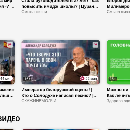
да мир
Стала руководителем в 27 лет! | Как
Второе дых
я»? |
повысить имидж школы? | Цуран
Милимеров
про систему образования,
Смысл жизни
«Голос»? 
Смысл жиз
воспитание детей и Академию
мотивы пр
управления
44 мин
52 мин
16+
16+
аменят
Император белорусской сцены! |
Можно ли 
ольша
Кто о Солодухе написал песню? |
Как лечить
нтов? |
Как артист поборол алкоголизм?
СКАЖИНЕМОЛЧИ
цитрусовы
Здорово зд
рность
ВИДЕО