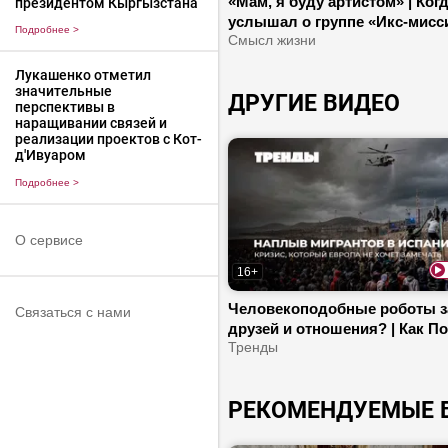
«Мам, я буду артистом» | Ког
президентом Кыргызстана
услышал о группе «Икс-мисси
Подробнее
>
Почему она воссоединилась
Смысл жизни
сейчас?
Лукашенко отметил
значительные
ДРУГИЕ ВИДЕО
перспективы в
наращивании связей и
реализации проектов с Кот-
д'Ивуаром
Подробнее
>
О сервисе
16+
Человекоподобные роботы з
Связаться с нами
друзей и отношения? | Как П
использует украинских мигра
Тренды
Коммунизм набирает популя
в ЕС?
РЕКОМЕНДУЕМЫЕ 