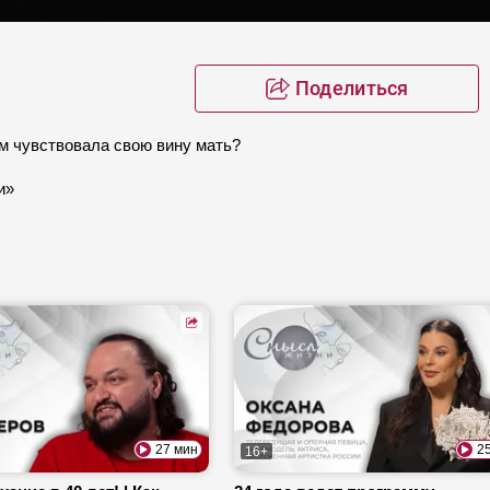
Поделиться
м чувствовала свою вину мать?
и»
27 мин
2
16+