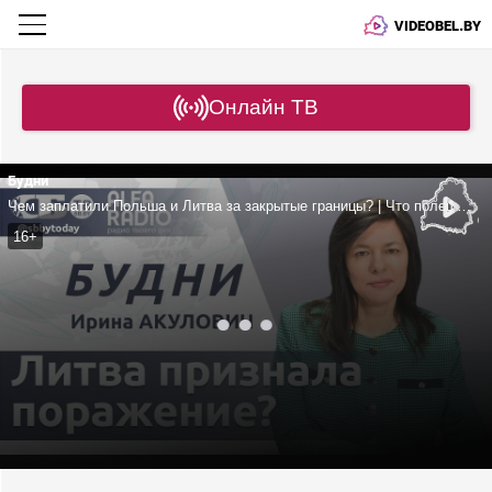
VIDEOBEL.BY
Онлайн ТВ
Будни
Чем заплатили Польша и Литва за закрытые границы? | Что полешуки просили у Лукашенко? | Что Беларуси дает членство в ШОС? | Акулович
16+