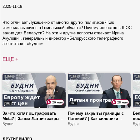
2025-11-19
Что отличает Лукашенко от многих других политиков? Как
изменилась жизнь в Гомельской области? Почему членство в ШОС
важно для Беларуси? На эти и другие вопросы отвечает Ирина
Акулович, генеральный директор «Белорусского телеграфного
агентства» | «Будни»
ЕЩЕ +
26 мин
28 мин
16+
16+
16
За что хотят оштрафовать
Почему закрыты границы с
Бел
Meta? | Зачем Латвия закрыла
Латвией? | Как силовики
пос
границу с нами? | Вакцинация
Будни
участвуют в уборочной
Будни
Поч
Буд
в Европе от ковида – бизнес?
кампании? | Что мешает
нац
диалогу Польши и Украины?
исп
ДРУГИЕ ВИДЕО