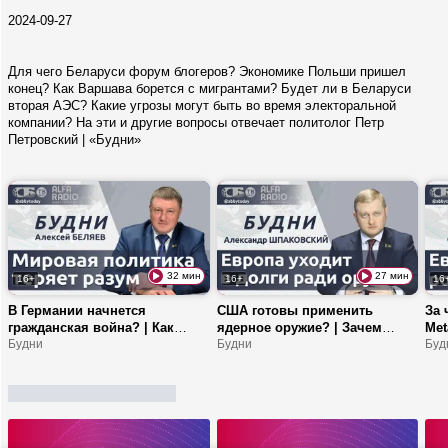
2024-09-27
Для чего Беларуси форум блогеров? Экономике Польши пришел
конец? Как Варшава борется с мигрантами? Будет ли в Беларуси
вторая АЭС? Какие угрозы могут быть во время электоральной
компании? На эти и другие вопросы отвечает политолог Петр
Петровский | «Будни»
32 мин
27 мин
16+
16+
16
В Германии начнется
США готовы применить
За 
гражданская война? | Как
ядерное оружие? | Зачем
Met
Беларусь сотрудничает с
Будни
Эстонии эскалация? |
Будни
гра
Буд
Алжиром? | Как развивается
Академия интеллектуальных
в Е
атомная энергетика в нашей
технологий: кто сможет туда
стране?
попасть?