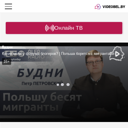
VIDEOBEL.BY
Онлайн ТВ
Будни
Какие цели у форума блогеров? | Польша борется с мигрантами | Второй БелАЭС быть? | Предложение Ирана по БРИКС
16+