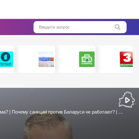
Введите запрос
Почему Си Цзиньпин доверяет Лукашенко? | Чем ответит Россия на теракты киевского режима? | Почему санкции против Беларуси не работают? | Гигин