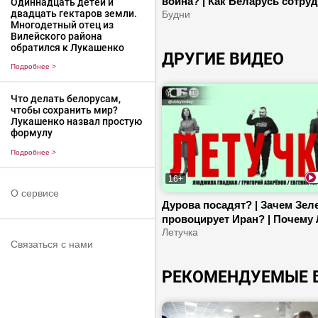
война? | Как Беларусь сотру
Одиннадцать детей и
двадцать гектаров земли.
с Алжиром? | Как развиваетс
Будни
Многодетный отец из
атомная энергетика в нашей 
Вилейского района
обратился к Лукашенко
ДРУГИЕ ВИДЕО
Подробнее
>
Что делать белорусам,
чтобы сохранить мир?
Лукашенко назвал простую
формулу
Подробнее
>
16+
О сервисе
Дурова посадят? | Зачем Зел
провоцирует Иран? | Почему 
вымирает?
Летучка
Связаться с нами
РЕКОМЕНДУЕМЫЕ 