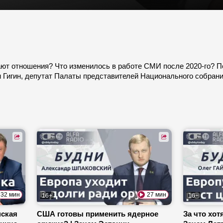
ают отношения? Что изменилось в работе СМИ после 2020-го? П
м Гигин, депутат Палаты представителей Национального собран
32 мин
27 мин
16+
16+
нская
США готовы применить ядерное
За что хот