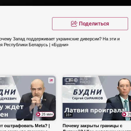
Поделиться
очему Запад поддерживает украинские диверсии? На эти и
ия Республики Беларусь | «Будни»
26 мин
2
16+
ят оштрафовать Meta? |
Почему закрыты границы с