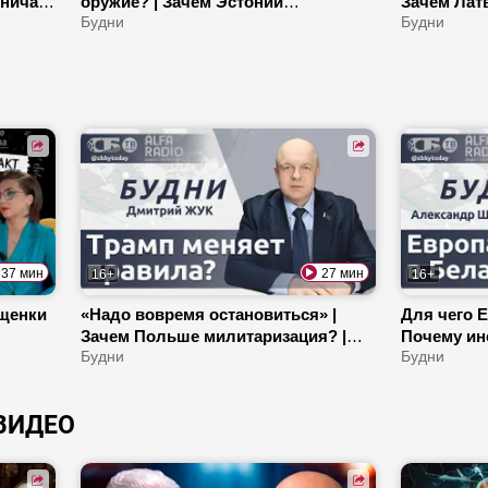
дничает
оружие? | Зачем Эстонии
Зачем Лат
я
эскалация? | Академия
Будни
нами? | Ва
Будни
стране?
интеллектуальных технологий: кто
ковида – 
сможет туда попасть?
37 мин
27 мин
16+
16+
ущенки
«Надо вовремя остановиться» |
Для чего Е
Зачем Польше милитаризация? |
Почему ин
Чем
Почему соседи следят за
Будни
Беларусь? 
Будни
на?
белорусской политикой?
контролир
Шпаковск
ВИДЕО