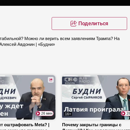
Поделиться
стабильной? Можно ли верить всем заявлениям Трампа? На
 Алексей Авдонин | «Будни»
26 мин
2
16+
ят оштрафовать Meta? |
Почему закрыты границы с