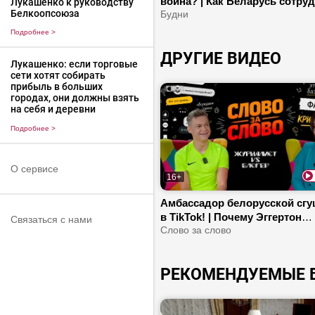
война? | Как Беларусь сотру
Лукашенко к руководству
Белкоопсоюза
с Алжиром? | Как развиваетс
Будни
атомная энергетика в нашей 
Подробнее
>
ДРУГИЕ ВИДЕО
Лукашенко: если торговые
сети хотят собирать
прибыль в больших
городах, они должны взять
на себя и деревни
Подробнее
>
О сервисе
16+
Амбассадор белорусской сг
в TikTok! | Почему Эггертон
Связаться с нами
возвращается в Беларусь? | 
Слово за слово
Минск впечатляет англичани
РЕКОМЕНДУЕМЫЕ 