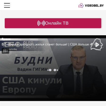
VIDEOBEL.BY
Онлайн ТВ
Будни
В Беларуси арендного жилья станет больше! | США больше не гарант безопасности Европы? | Украина терпит поражение? | Гигин
16+