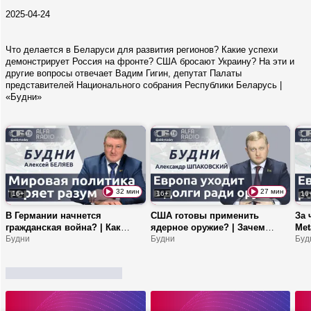
2025-04-24
Что делается в Беларуси для развития регионов? Какие успехи
демонстрирует Россия на фронте? США бросают Украину? На эти и
другие вопросы отвечает Вадим Гигин, депутат Палаты
представителей Национального собрания Республики Беларусь |
«Будни»
32 мин
27 мин
16+
16+
16
В Германии начнется
США готовы применить
За 
гражданская война? | Как
ядерное оружие? | Зачем
Met
Беларусь сотрудничает с
Будни
Эстонии эскалация? |
Будни
гра
Буд
Алжиром? | Как развивается
Академия интеллектуальных
в Е
атомная энергетика в нашей
технологий: кто сможет туда
стране?
попасть?