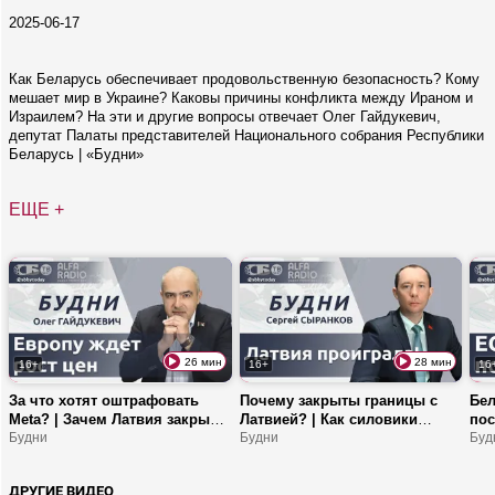
2025-06-17
Как Беларусь обеспечивает продовольственную безопасность? Кому
мешает мир в Украине? Каковы причины конфликта между Ираном и
Израилем? На эти и другие вопросы отвечает Олег Гайдукевич,
депутат Палаты представителей Национального собрания Республики
Беларусь | «Будни»
ЕЩЕ +
26 мин
28 мин
16+
16+
16
За что хотят оштрафовать
Почему закрыты границы с
Бел
Meta? | Зачем Латвия закрыла
Латвией? | Как силовики
пос
границу с нами? | Вакцинация
Будни
участвуют в уборочной
Будни
Поч
Буд
в Европе от ковида – бизнес?
кампании? | Что мешает
нац
диалогу Польши и Украины?
исп
ДРУГИЕ ВИДЕО