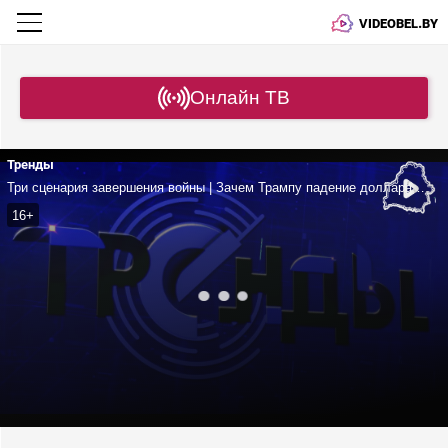
VIDEOBEL.BY
Онлайн ТВ
Тренды
Три сценария завершения войны | Зачем Трампу падение доллара? | Панда-дипломатия между китайцами и японцами
16+