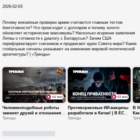
2026-02-03
Почему внезапные проверки армии считаются главным тестом
боеготовности? Что происходит с долларом и почему золото
обновляет исторические максимумы? Насколько искренни заявления
Литвы о готовности к диалогу с Беларусью? Зачем США
переформатируют союзников и продвигают идею Совета мира? Какие
глобальные сигналы указывают на изменение мировой политической
архитектуры? | «Тренды»
ЕЩЕ +
44 мин
43 мин
16+
16+
16
Человекоподобные роботы
Противораковые ИИ-вакцины
В У
заменят друзей и отношения?
разработали в Китае! | В ЕС
Как
| Как Польша использует
Тренды
запретят VPN? | Германия
Тренды
Ват
Тре
украинских мигрантов? |
будет вербовать подростков в
про